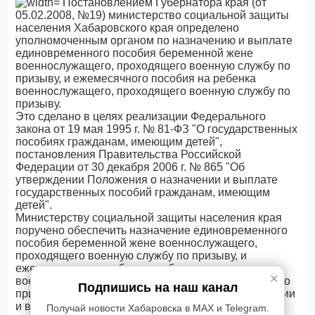
Постановлением Губернатора края (от
05.02.2008, №19) министерство социальной защиты
населения Хабаровского края определено
уполномоченным органом по назначению и выплате
единовременного пособия беременной жене
военнослужащего, проходящего военную службу по
призыву, и ежемесячного пособия на ребенка
военнослужащего, проходящего военную службу по
призыву.
Это сделано в целях реализации Федерального
закона от 19 мая 1995 г. № 81-ФЗ "О государственных
пособиях гражданам, имеющим детей",
постановления Правительства Российской
Федерации от 30 декабря 2006 г. № 865 "Об
утверждении Положения о назначении и выплате
государственных пособий гражданам, имеющим
детей".
Министерству социальной защиты населения края
поручено обеспечить назначение единовременного
пособия беременной жене военнослужащего,
проходящего военную службу по призыву, и
ежемесячного пособия на ребенка
✕
военнослужащего, проходящего военную службу по
Подпишись на наш канал
призыву, в соответствии с Положением о назначении
и выплате государственных пособий гражданам,
Получай новости Хабаровска в MAX и Telegram.