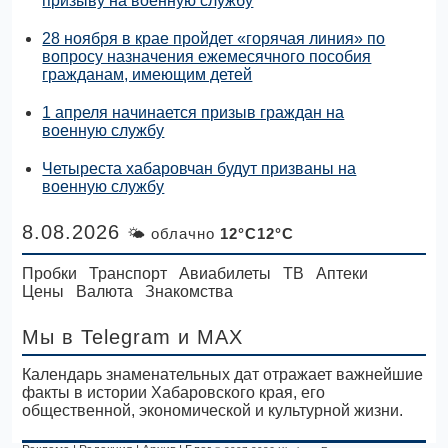
призыву на военную службу
28 ноября в крае пройдет «горячая линия» по
вопросу назначения ежемесячного пособия
гражданам, имеющим детей
1 апреля начинается призыв граждан на
военную службу
Четыреста хабаровчан будут призваны на
военную службу
8.08.2026
🌤 облачно
12°C12°C
Пробки
Транспорт
Авиабилеты
ТВ
Аптеки
Цены
Валюта
Знакомства
Мы в Telegram
и MAX
Календарь знаменательных дат отражает важнейшие
факты в истории Хабаровского края, его
общественной, экономической и культурной жизни.