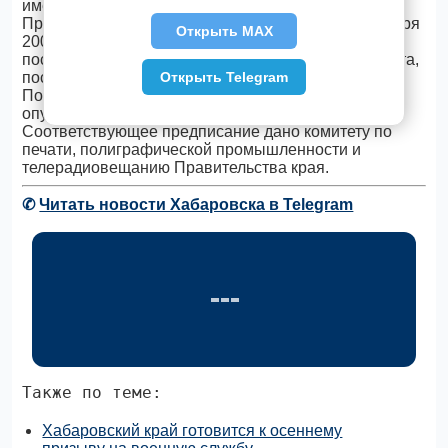
имеющим детей, утвержденным постановлением
Правительства Российской Федерации от 30 декабря
Открыть MAX
2006 г. №865, и производить выплату указанных
пособий в пределах средств федерального бюджета,
Открыть Telegram
поступающих на эти цели.
Полный текст данного постановления будет
опубликован в газете "Тихоокеанская звезда".
Соответствующее предписание дано комитету по
печати, полиграфической промышленности и
телерадиовещанию Правительства края.
✆
Читать новости Хабаровска в Telegram
Также по теме:
Хабаровский край готовится к осеннему