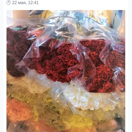
🕛
22 мая, 12:41