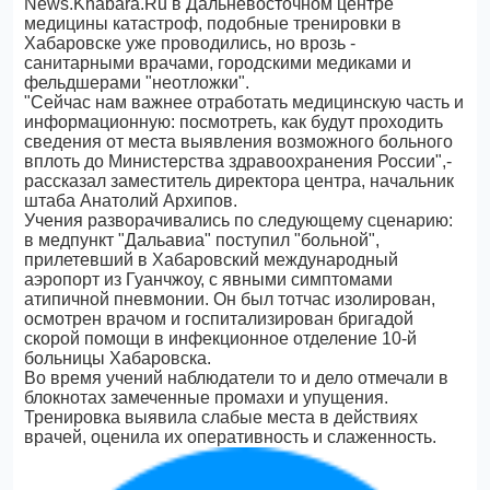
News.Khabara.Ru в Дальневосточном центре
медицины катастроф, подобные тренировки в
Хабаровске уже проводились, но врозь -
санитарными врачами, городскими медиками и
фельдшерами "неотложки".
"Сейчас нам важнее отработать медицинскую часть и
информационную: посмотреть, как будут проходить
сведения от места выявления возможного больного
вплоть до Министерства здравоохранения России",-
рассказал заместитель директора центра, начальник
штаба Анатолий Архипов.
Учения разворачивались по следующему сценарию:
в медпункт "Дальавиа" поступил "больной",
прилетевший в Хабаровский международный
аэропорт из Гуанчжоу, с явными симптомами
атипичной пневмонии. Он был тотчас изолирован,
осмотрен врачом и госпитализирован бригадой
скорой помощи в инфекционное отделение 10-й
больницы Хабаровска.
Во время учений наблюдатели то и дело отмечали в
блокнотах замеченные промахи и упущения.
Тренировка выявила слабые места в действиях
врачей, оценила их оперативность и слаженность.