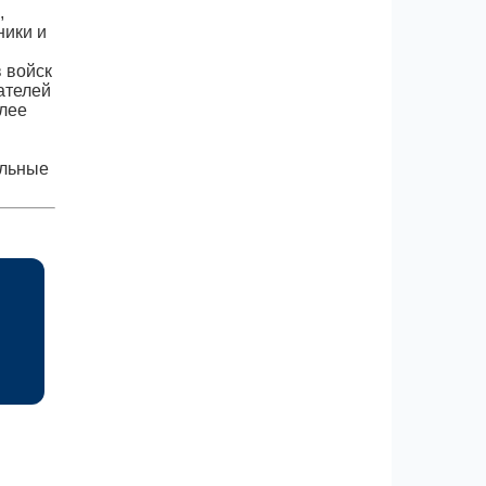
,
ники и
 войск
ателей
лее
ельные