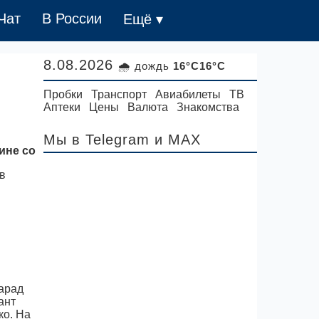
Чат
В России
Ещё ▾
8.08.2026
🌧 дождь
16°C16°C
Пробки
Транспорт
Авиабилеты
ТВ
и
Аптеки
Цены
Валюта
Знакомства
Мы в Telegram
и MAX
ине со
арад
ант
ко. На