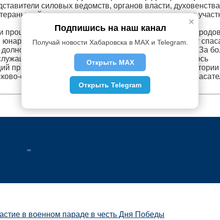
дставители силовых ведомств, органов власти, духовенства
етераны войны, труженики тыла и дети-воины, а также участ
✕
Подпишись на наш канал
 прошли более 2600 человек. Представители разных родов
, юнармейцы, казаки и кадеты МЧС. Парадную коробку спас
Получай новости Хабаровска в MAX и Telegram.
долность начальника Амурского СЦ Александр Охин. За бо
служащим чрезвычайного ведомства не раз приходилось
Открыть MAX
ий природного и техногенного характера как на территории
оисково-спасательных операция, проводить аварийно-спасат
Открыть Telegram
астие в военном параде в честь Дня Победы