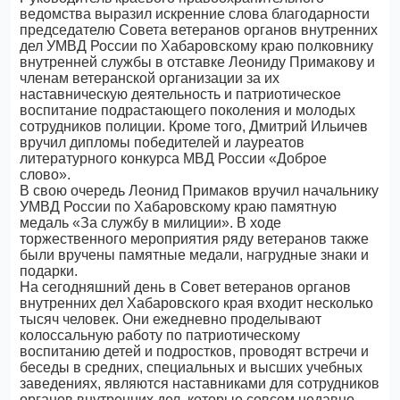
ведомства выразил искренние слова благодарности
председателю Совета ветеранов органов внутренних
дел УМВД России по Хабаровскому краю полковнику
внутренней службы в отставке Леониду Примакову и
членам ветеранской организации за их
наставническую деятельность и патриотическое
воспитание подрастающего поколения и молодых
сотрудников полиции. Кроме того, Дмитрий Ильичев
вручил дипломы победителей и лауреатов
литературного конкурса МВД России «Доброе
слово».
В свою очередь Леонид Примаков вручил начальнику
УМВД России по Хабаровскому краю памятную
медаль «За службу в милиции». В ходе
торжественного мероприятия ряду ветеранов также
были вручены памятные медали, нагрудные знаки и
подарки.
На сегодняшний день в Совет ветеранов органов
внутренних дел Хабаровского края входит несколько
тысяч человек. Они ежедневно проделывают
колоссальную работу по патриотическому
воспитанию детей и подростков, проводят встречи и
беседы в средних, специальных и высших учебных
заведениях, являются наставниками для сотрудников
органов внутренних дел, которые совсем недавно