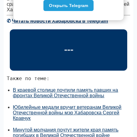
сражений погибло свыше сорока семи тысяч жителей
Открыть Telegram
Хабаровского края. (Сергей Штефан)
✆
Читать новости Хабаровска в Telegram
Также по теме:
В краевой столице почтили память павших на
фронтах Великой Отечественной войны
Юбилейные медали вручит ветеранам Великой
Отечественной войны мэр Хабаровска Сергей
Кравчук
Минутой молчания почтут жители края память
погибших в Великой Отечественной войне