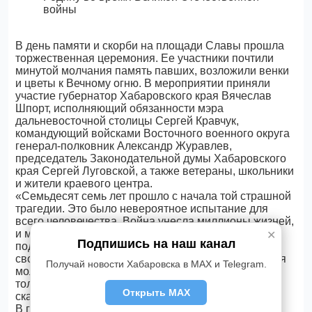
В день памяти и скорби на площади Славы прошла
торжественная церемония. Ее участники почтили
минутой молчания память павших, возложили венки
и цветы к Вечному огню. В мероприятии приняли
участие губернатор Хабаровского края Вячеслав
Шпорт, исполняющий обязанности мэра
дальневосточной столицы Сергей Кравчук,
командующий войсками Восточного военного округа
генерал-полковник Александр Журавлев,
председатель Законодательной думы Хабаровского
края Сергей Луговской, а также ветераны, школьники
и жители краевого центра.
«Семьдесят семь лет прошло с начала той страшной
трагедии. Это было невероятное испытание для
всего человечества. Война унесла миллионы жизней,
и мы сегодня отдаем им дань памяти. Благодаря
✕
Подпишись на наш канал
подвигу нашего народа, мы живем в мирной,
свободной стране. Наше поколение, подрастающая
Получай новости Хабаровска в MAX и Telegram.
молодежь должна помнить, что только все вместе,
только сообща мы справимся с любой бедой», -
Открыть MAX
сказал Сергей Кравчук.
В годы Великой Отечественной войны на полях