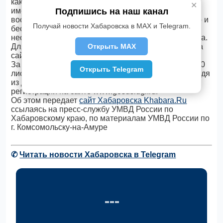
как правило, имеющихся у него на руках. Лица,
✕
Подпишись на наш канал
имеющие доступ к сети Интернет, могут
воспользоваться всеми преимуществами быстрого и
Получай новости Хабаровска в MAX и Telegram.
бесконтактного документооборота и получить
необходимые услуги без потери времени и качества.
Открыть MAX
Для этого всего лишь нужно зарегистрироваться на
сайте www.gosuslugi.ru.
За время проведения акции было вручено более 40
Открыть Telegram
листовок «Получи государственную услугу не выходя
из дома», в которых подробно рассказан порядок
регистрации на сайте www.gosuslugi.ru.
Об этом передает
сайт Хабаровска Khabara.Ru
ссылаясь на пресс-службу УМВД России по
Хабаровскому краю, по материалам УМВД России по
г. Комсомольску-на-Амуре
✆
Читать новости Хабаровска в Telegram