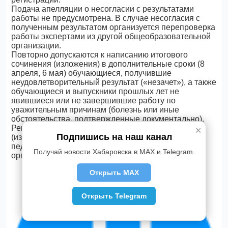
Подача апелляции о несогласии с результатами
работы не предусмотрена. В случае несогласия с
полученным результатом организуется перепроверка
работы экспертами из другой общеобразовательной
организации.
Повторно допускаются к написанию итогового
сочинения (изложения) в дополнительные сроки (8
апреля, 6 мая) обучающиеся, получившие
неудовлетворительный результат («незачет»), а также
обучающиеся и выпускники прошлых лет не
явившиеся или не завершившие работу по
уважительным причинам (болезнь или иные
обстоятельства, подтвержденные документально).
Решение о допуске к сдаче итогового сочинения
✕
Подпишись на наш канал
(изложения) в дополнительные сроки принимается
педагогическим советом общеобразовательной
Получай новости Хабаровска в MAX и Telegram.
организации.
Открыть MAX
Открыть Telegram