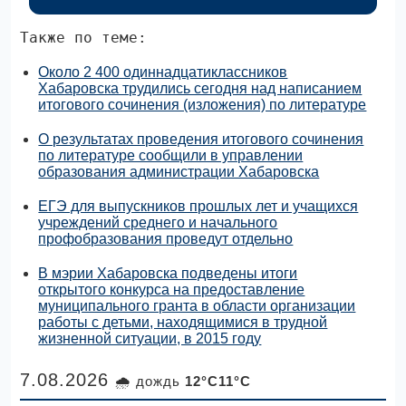
Также по теме:
Около 2 400 одиннадцатиклассников
Хабаровска трудились сегодня над написанием
итогового сочинения (изложения) по литературе
О результатах проведения итогового сочинения
по литературе сообщили в управлении
образования администрации Хабаровска
ЕГЭ для выпускников прошлых лет и учащихся
учреждений среднего и начального
профобразования проведут отдельно
В мэрии Хабаровска подведены итоги
открытого конкурса на предоставление
муниципального гранта в области организации
работы с детьми, находящимися в трудной
жизненной ситуации, в 2015 году
7.08.2026
🌧 дождь
12°C11°C