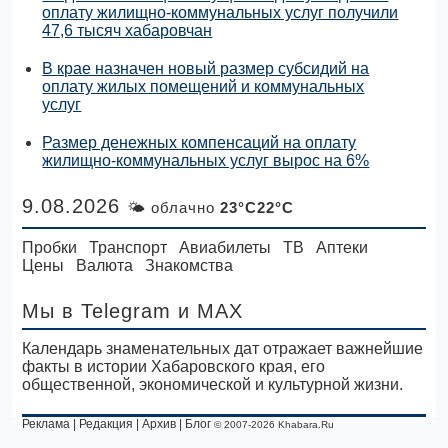
оплату жилищно-коммунальных услуг получили
47,6 тысяч хабаровчан
В крае назначен новый размер субсидий на
оплату жилых помещений и коммунальных
услуг
Размер денежных компенсаций на оплату
жилищно-коммунальных услуг вырос на 6%
9.08.2026
🌤 облачно
23°C22°C
Пробки
Транспорт
Авиабилеты
ТВ
Аптеки
Цены
Валюта
Знакомства
Мы в Telegram
и MAX
Календарь знаменательных дат отражает важнейшие
факты в истории Хабаровского края, его
общественной, экономической и культурной жизни.
Реклама
|
Редакция
|
Архив
|
Блог
© 2007-2026 Khabara.Ru