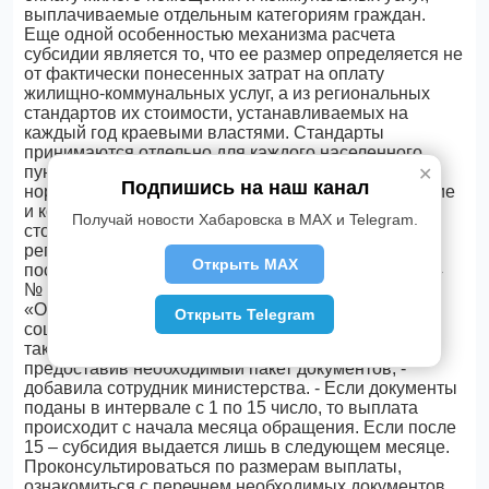
выплачиваемые отдельным категориям граждан.
Еще одной особенностью механизма расчета
субсидии является то, что ее размер определяется не
от фактически понесенных затрат на оплату
жилищно-коммунальных услуг, а из региональных
стандартов их стоимости, устанавливаемых на
каждый год краевыми властями. Стандарты
принимаются отдельно для каждого населенного
пункта и складываются из цен, тарифов и
✕
Подпишись на наш канал
нормативов для расчета платы за жилое помещение
и коммунальные
услуги
, отражая их среднюю
Получай новости Хабаровска в MAX и Telegram.
стоимость. В настоящее время действуют
региональные стандарты, утвержденные
Открыть MAX
постановлением Правительства края от 22.05.2014
№ 161-пр.
«Оформить субсидию можно, обратившись в центр
Открыть Telegram
соцподдержки населения по месту жительства, а
также через многофункциональный центр госуслуг,
предоставив необходимый пакет документов, -
добавила сотрудник министерства. - Если документы
поданы в интервале с 1 по 15 число, то выплата
происходит с начала месяца обращения. Если после
15 – субсидия выдается лишь в следующем месяце.
Проконсультироваться по размерам выплаты,
ознакомиться с перечнем необходимых документов