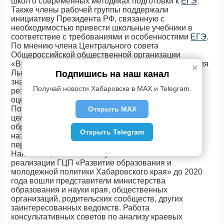
школ о современных методиках подготовки к
ЕГЭ
.
Также члены рабочей группы поддержали
инициативу Президента РФ, связанную с
необходимостью привести школьные учебники в
соответствие с требованиями и особенностями
ЕГЭ
.
По мнению члена Центрального совета
Общероссийской общественной организации
«Всероссийское педагогическое собрание» Валерия
✕
Лысунца, отсутствие такого соответствия в
Подпишись на наш канал
значительной мере снижает экзаменационные
Получай новости Хабаровска в MAX и Telegram.
результаты у выпускников, получавших высокие
оценки в процессе школьного обучения.
Помимо этого участники совета пришли к выводу о
Открыть MAX
целесообразности внести изменения в школьную
образовательную программу с учетом так
Открыть Telegram
называемого «регионального компонента» – в
первую очередь, при изучении истории.
Напомним, в состав консультативного совета по
реализации ГЦП «Развитие образования и
молодежной политики Хабаровского края» до 2020
года вошли представители министерства
образования и науки края, общественных
организаций, родительских сообществ, других
заинтересованных ведомств. Работа
консультативных советов по анализу краевых