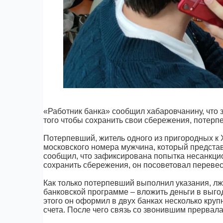
«Работник банка» сообщил хабаровчанину, что 
того чтобы сохранить свои сбережения, потерп
Потерпевший, житель одного из пригородных к Х
московского номера мужчина, который предста
сообщил, что зафиксирована попытка несанкцио
сохранить сбережения, он посоветовал перевест
Как только потерпевший выполнил указания, л
банковской программе – вложить деньги в выго
этого он оформил в двух банках несколько кру
счета. После чего связь со звонившим прервала