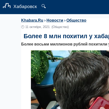
Хабаровск
🔍
Khabara.Ru
›
Новости
›
Общество
🕛
11 октября, 2021.
(Общество)
Более 8 млн похитил у ха
Более восьми миллионов рублей похитили 