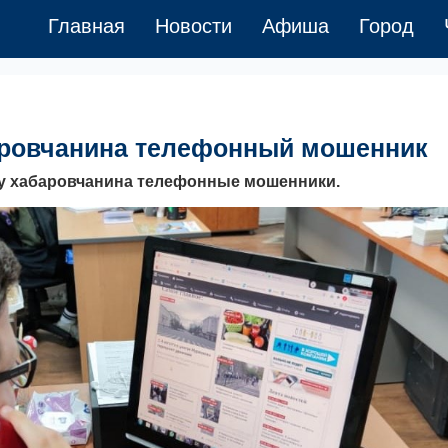
Главная
Новости
Афиша
Город
баровчанина телефонный мошенник
у хабаровчанина телефонные мошенники.