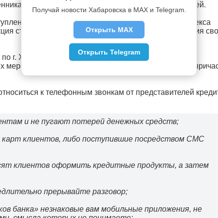
нникам порядка восьми с половиной миллионов рублей.
Получай новости Хабаровска в MAX и Telegram.
пления, предусмотренного ч.4 ст.159 Уголовного кодекса
Открыть MAX
ция статьи предусматривает наказание в виде лишения св
Открыть Telegram
по г. Хабаровску проводятся комплекс необходимых
х мероприятий, направленных на установление лиц, прича
тноситься к телефонным звонкам от представителей кред
иентам и не пугают потерей денежных средств;
их карт клиентов, либо поступившие посредством СМС
осят клиентов оформить кредитные продукты, а затем
медлительно прерывайте разговор;
ков банка» незнаковые вам мобильные приложения, не
ми, смысла которых не понимаете;