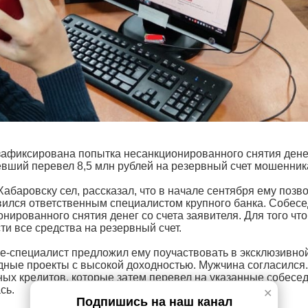
зафиксирована попытка несанкционированного снятия дене
евший перевел 8,5 млн рублей на резервный счет мошенник
абаровску сел, рассказал, что в начале сентября ему позв
вился ответственным специалистом крупного банка. Собесе
нированного снятия денег со счета заявителя. Для того чт
и все средства на резервный счет.
же-специалист предложил ему поучаствовать в эксклюзивно
дные проекты с высокой доходностью. Мужчина согласился
пных кредитов, которые затем перевел на указанные собесе
сь.
✕
Подпишись на наш канал