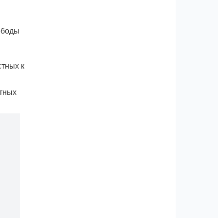
ободы
стных к
итных