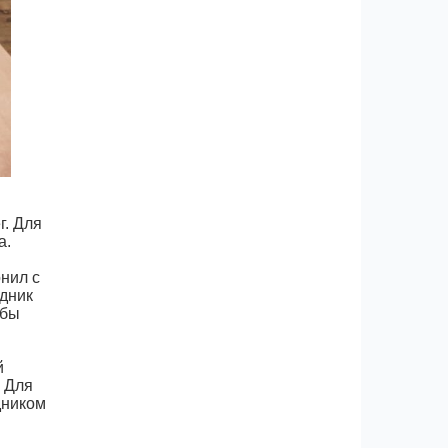
г. Для
а.
онил с
дник
обы
й
. Для
дником