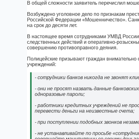
В общей сложности заявитель перечислил моше
Возбуждено уголовное дело по признакам престу
Российской Федерации «Мошенничество». Санк
на срок до десяти лет.
В настоящее время сотрудниками УМВД России 
следственных действий и оперативно-розыскны
совершению противоправного деяния.
Полицейские призывают граждан внимательно о
учреждений:
- сотрудники банков никогда не звонят кл
- они не просят назвать данные банковск
одноразовые пароли;
- работники кредитных учреждений не пр
перевести деньги на неизвестные счета;
- при поступлении подобных звонков неза
- не устанавливайте по просьбе «сотрудни
совершайте манипуляции со своими деньга