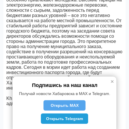
электроэнергию, железнодорожные перевозки,
сложности с сырьем, задолженность перед
бюджетами разных уровней – все это негативно
сказывается на работе местной промышленности. От
стабильной работы предприятий зависит и состояние
городского бюджета, поэтому на заседании совета
директоров обсуждались возможности помощи со
стороны администрации города. Это приоритетное
право на получение муниципального заказа,
содействие в получении разрешений на консервацию
простаивающего оборудования и неиспользуемой
земли, работа по подготовке профессиональных
кадров. Сегодня в мэрии идет работа над созданием
инвестиционного паспорта города, где будут
отражены производственный, научный потенциал
✕
Хабаровска, определены направления
Подпишись на наш канал
инвестирования.
Получай новости Хабаровска в MAX и Telegram.
Khabara.Ru по информации пресс-службы
администрации Хабаровска
Открыть MAX
Открыть Telegram