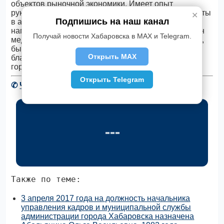
объектов рыночной экономики. Имеет опыт
руководящей работы более 12 лет. За период работы
✕
Подпишись на наш канал
в администрации города Хабаровска поощрен
нагрудным знаком «Признание и почет», награжден
Получай новости Хабаровска в MAX и Telegram.
медалью «Участнику борьбы со стихией на Амуре»,
был отмечен благодарностью мэра города,
Открыть MAX
благодарственными письмами администрации
города Хабаровска, неоднократно поощрялся.
Открыть Telegram
✆
Читать новости Хабаровска в Telegram
Также по теме:
3 апреля 2017 года на должность начальника
управления кадров и муниципальной службы
администрации города Хабаровска назначена