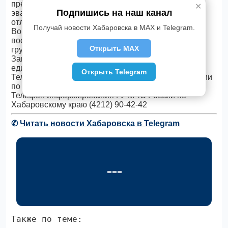
предложили ребятам провести тренировочную
✕
Подпишись на наш канал
эвакуацию из здания лицея. Маленькие лицеисты
отлично справились с заданием инспекторов ОНД.
Получай новости Хабаровска в MAX и Telegram.
Во дворе лицея ребята построились и доложили
воспитателю и инспекторам о полном составе
Открыть MAX
группы.
Занятие завершилось повтором номера телефона
единой службы спасения «112».
Открыть Telegram
Телефон доверия Главного управления МЧС России
по Хабаровскому краю (4212) 41-62-62.
Телефон информирования ГУ МЧС России по
Хабаровскому краю (4212) 90-42-42
✆
Читать новости Хабаровска в Telegram
Также по теме: