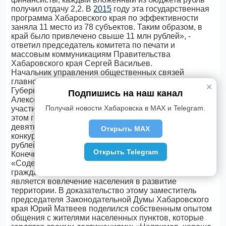
получил отдачу 2,2. В
2015
году эта государственная
программа Хабаровского края по эффективности
заняла 11 место из 78 субъектов. Таким образом, в
край было привлечено свыше 11 млн рублей», -
ответил председатель комитета по печати и
массовым коммуникациям Правительства
Хабаровского края Сергей Васильев.
Начальник управления общественных связей
главного управления внутренней политики
✕
Губернатора и Правительства края Анатолий
Подпишись на наш канал
Алексеев также отнес к показателям эффективности
Получай новости Хабаровска в MAX и Telegram.
участие НКО в конкурсе «Президентские гранты». В
этом году таких участников от Хабаровского края
девятнадцать. В
2015
году благодаря участию в
Открыть MAX
конкурсных процедурах было привлечено 37 млн
рублей.
Открыть Telegram
Конечно же, главным результатом программы
«Содействие развитию институтов и инициатив
гражданского общества в Хабаровском крае»
является вовлечение населения в развитие
территории. В доказательство этому заместитель
председателя Законодательной Думы Хабаровского
края Юрий Матвеев поделился собственным опытом
общения с жителями населенных пунктов, которые