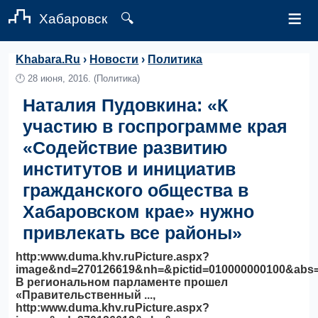
≡
Хабаровск
🔍
Khabara.Ru
›
Новости
›
Политика
🕛
28 июня, 2016.
(Политика)
Наталия Пудовкина: «К
участию в госпрограмме края
«Содействие развитию
институтов и инициатив
гражданского общества в
Хабаровском крае» нужно
привлекать все районы»
http:www.duma.khv.ruPicture.aspx?
image&nd=270126619&nh=&pictid=010000000100&abs
В региональном парламенте прошел
«Правительственный ...,
http:www.duma.khv.ruPicture.aspx?