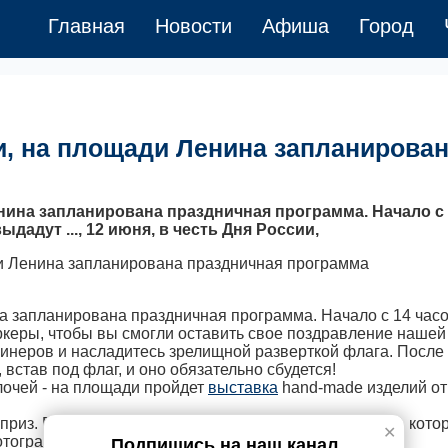
Главная
Новости
Афиша
Город
ии, на площади Ленина запланирова
енина запланирована праздничная программа. Начало с
адут ..., 12 июня, в честь Дня России,
на запланирована праздничная программа. Начало с 14 часо
керы, чтобы вы смогли оставить свое поздравление нашей
инеров и насладитесь зрелищной разверткой флага. После 
встав под флаг, и оно обязательно сбудется!
очей - на площади пройдет
выставка
hand-made изделий от
из. В этот день им не дадут скучать ростовые куклы, кото
✕
отографироваться!
Подпишись на наш канал