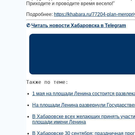
Приходите и проводите время весело!"
Подробнее:
https://khabara.ru/77204-plan-meropri
✆
Читать новости Хабаровска в Telegram
Также по теме:
1 мая на площади Ленина состоится развлек
На площади Ленина развернули Государств
В Хабаровске всех желающих принять участие
площади имени Ленина
В Хабаровске 30 сентября: праздничная про