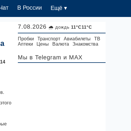
Чат
В России
Ещё ▾
7.08.2026
🌧 дождь
11°C11°C
Пробки
Транспорт
Авиабилеты
ТВ
на
Аптеки
Цены
Валюта
Знакомства
Мы в Telegram
и MAX
 14
в.
этого
рые