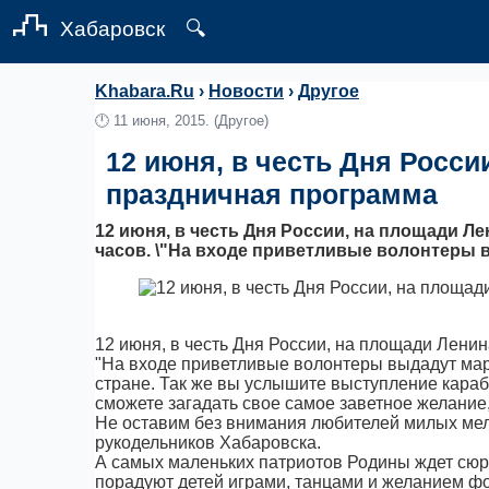
Хабаровск
🔍
Khabara.Ru
›
Новости
›
Другое
🕛
11 июня, 2015.
(Другое)
12 июня, в честь Дня Росс
праздничная программа
12 июня, в честь Дня России, на площади Л
часов. \"На входе приветливые волонтеры выд
12 июня, в честь Дня России, на площади Лени
"На входе приветливые волонтеры выдадут мар
стране. Так же вы услышите выступление караб
сможете загадать свое самое заветное желание, 
Не оставим без внимания любителей милых мел
рукодельников Хабаровска.
А самых маленьких патриотов Родины ждет сюрпр
порадуют детей играми, танцами и желанием ф