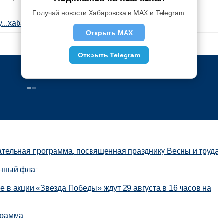
Получай новости Хабаровска в MAX и Telegram.
y...xabarovske.html
Открыть MAX
Открыть Telegram
ательная программа, посвященная празднику Весны и труд
енный флаг
 в акции «Звезда Победы» ждут 29 августа в 16 часов на
грамма