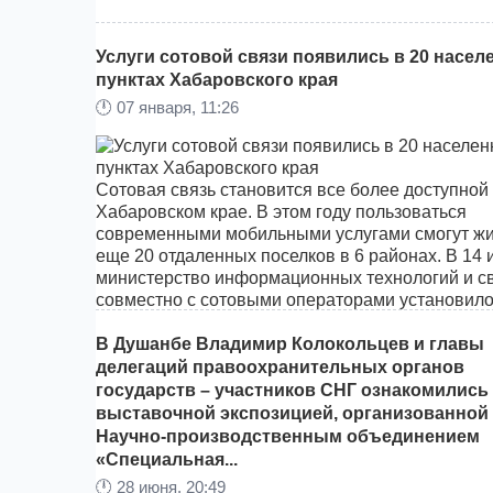
Услуги сотовой связи появились в 20 насе
пунктах Хабаровского края
🕛
07 января, 11:26
Сотовая связь становится все более доступной
Хабаровском крае. В этом году пользоваться
современными мобильными услугами смогут ж
еще 20 отдаленных поселков в 6 районах. В 14 
министерство информационных технологий и с
совместно с сотовыми операторами установил
базовые станции. А еще в 6 было модернизиро
оборудование, что позволило запустить там усл
В Душанбе Владимир Колокольцев и главы
мобильного Интернета.
делегаций правоохранительных органов
государств – участников СНГ ознакомились
выставочной экспозицией, организованной
Научно-производственным объединением
«Специальная...
🕛
28 июня, 20:49