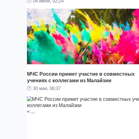
🕛
04 июня, 02:24
МЧС России примет участие в совместных
учениях с коллегами из Малайзии
🕛
30 мая, 06:37
11 июня, на площадке у кинотеатра «Хабаровск»
находится по адресу: улица Стрельникова, 4, бу
проведен фестиваль красок Холи.
< ...