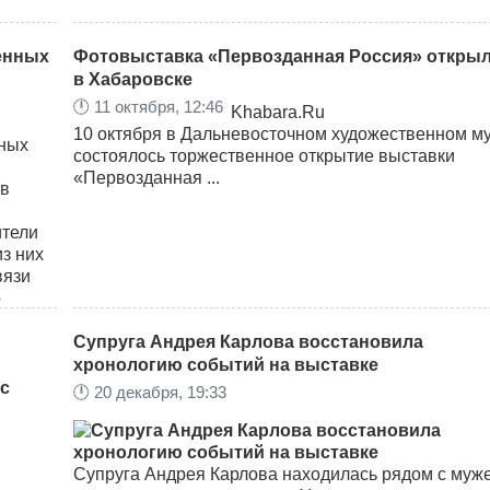
ленных
Фотовыставка «Первозданная Россия» откры
в Хабаровске
🕛
11 октября, 12:46
Khabara.Ru
10 октября в Дальневосточном художественном м
состоялось торжественное открытие выставки
«Первозданная ...
 в
ители
из них
вязи
о
вало
уги
Супруга Андрея Карлова восстановила
хронологию событий на выставке
 с
🕛
20 декабря, 19:33
Супруга Андрея Карлова находилась рядом с муж