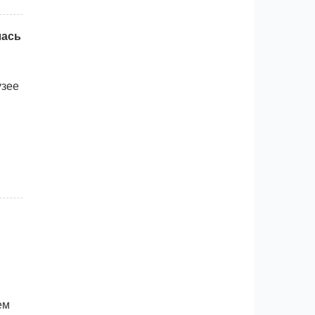
лась
узее
ем