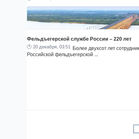
Фельдъегерской службе России – 220 лет
🕛
20 декабря, 03:51
Более двухсот лет сотрудни
Российской фельдъегерской ...
Министр внутренних дел Российской Федераци
генерал полиции Российской Федерации Влади
Колокольцев и главы делегаций правоохраните
органов стран СНГ, участвующие в заседании С
министров внутренних ...