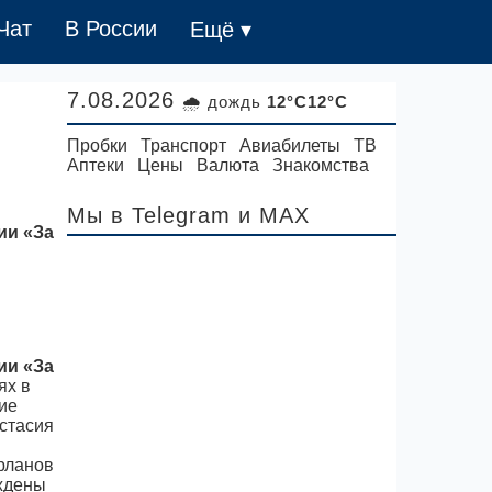
Чат
В России
Ещё ▾
7.08.2026
🌧 дождь
12°C12°C
Пробки
Транспорт
Авиабилеты
ТВ
Аптеки
Цены
Валюта
Знакомства
Мы в Telegram
и MAX
ии «За
ии «За
ях в
кие
астасия
рланов
аждены