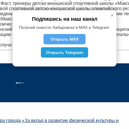
й Фаст, тренеры детско-юношеской спортивной школы «Макс
евой спортивной детско-юношеской школы олимпийского ре
еждений спортивной направленности наградят отделение ле
✕
Подпишись на наш канал
 «Максимум».
ической культуры и массового спорта отметят также
Получай новости Хабаровска в MAX и Telegram.
нский государственный университет, школу № 30, муницип
цию футбола, а также инструктора-методиста муниципаль
Открыть MAX
олучат накануне Дня города.
Открыть Telegram
а города «За вклад в развитие физической культуры и