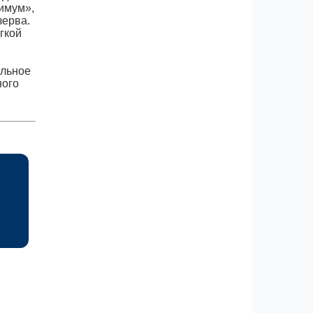
имум»,
зерва.
гкой
альное
ного