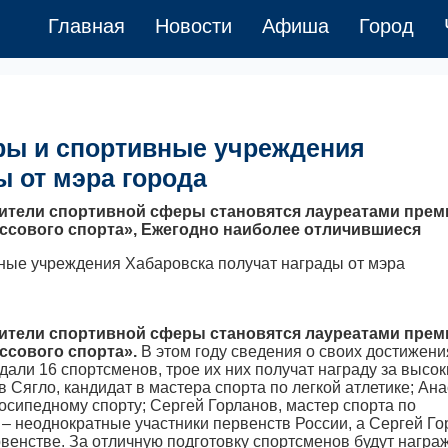
Главная
Новости
Афиша
Город
ры и спортивные учреждения
ы от мэра города
ители спортивной сферы становятся лауреатами прем
ассового спорта», Ежегодно наиболее отличившиеся
ители спортивной сферы становятся лауреатами прем
ассового спорта».
В этом году сведения о своих достижени
дали 16 спортсменов, трое их них получат награду за высо
Сягло, кандидат в мастера спорта по легкой атлетике; Ан
осипедному спорту; Сергей Горланов, мастер спорта по
– неоднократные участники первенств России, а Сергей Го
ервенстве. За отличную подготовку спортсменов будут нагр