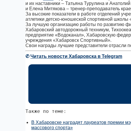
и их наставники – Татьяна Турулина и Анатоли
и Елена Митякова – тренер-преподаватель кра
За высокие показатели в работе отделений учр
атлетики детско-юношеской спортивной школы
За лучшую организацию работы по развитию физ
Хабаровский автодорожный техникум, Тихоокеа
предприятие «Водоканал», Хабаровскую федера
учреждения «Хабаровск Спортивный».
Свои награды лучшие представители отрасли п
✆
Читать новости Хабаровска в Telegram
Также по теме:
В Хабаровске наградят лауреатов премии мэр
массового спорта»