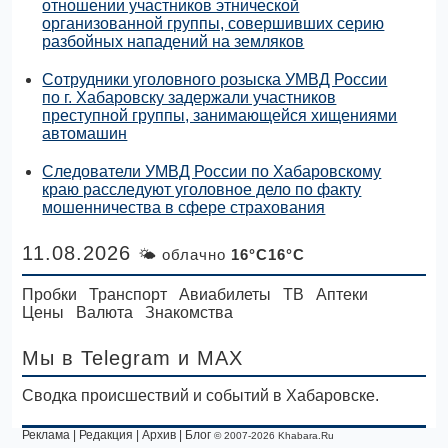
отношении участников этнической
организованной группы, совершивших серию
разбойных нападений на земляков
Сотрудники уголовного розыска УМВД России
по г. Хабаровску задержали участников
преступной группы, занимающейся хищениями
автомашин
Следователи УМВД России по Хабаровскому
краю расследуют уголовное дело по факту
мошенничества в сфере страхования
11.08.2026
🌤 облачно
16°C16°C
Пробки
Транспорт
Авиабилеты
ТВ
Аптеки
Цены
Валюта
Знакомства
Мы в Telegram
и MAX
Сводка происшествий и событий в Хабаровске.
Реклама
|
Редакция
|
Архив
|
Блог
© 2007-2026 Khabara.Ru