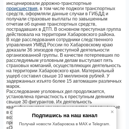
инсценировали дорожно-транспортные
происшествия
, в том числе поджоги транспортных
средств, оформляли данные случаи в ГИБДД и
получали страховые выплаты по завышенным
отчетам об оценке транспортных средств,
пострадавших в ДТП. В основном преступная группа
действовала на территории Хабаровского района.
В ходе расследования сотрудники следственного
управления УМВД России по Хабаровскому краю
доказали 36 эпизодов преступной деятельности
организованной группы. В качестве потерпевших по
расследуемым уголовным делам выступают пять
страховых компаний, осуществляющих деятельность
на территории Хабаровского края. Материальный
ущерб составил свыше 10 миллионов рублей. У
задержанных изъято более 15 автомашин различных
марок.
Расследование уголовных дел продолжается,
установлена причастность к преступным деяниям
свыше 30 фигурантов. Их деятельность
квалифицируется как мошенничества, совершенные
✕
в составе организованной группы. Кроме того,
Подпишись на наш канал
возбуждено уголовное дело по признакам состава
преступления, предусмотренного ст. 210 УК РФ –
Получай новости Хабаровска в MAX и Telegram.
«Организация преступного сообщества».