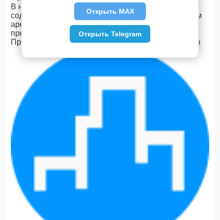
В настоящее время двое из подозреваемых
Открыть MAX
содержатся в СИЗО, трое находятся под домашним
арестом, в отношении остальных избрана мера
пресечения – подписка о невыезде.
Открыть Telegram
Пресс-служба УМВД России по Хабаровскому краю