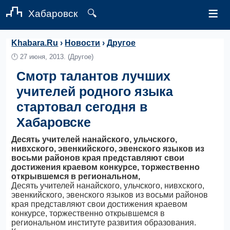
≡
Хабаровск
🔍
Khabara.Ru
›
Новости
›
Другое
🕛
27 июня, 2013.
(Другое)
Смотр талантов лучших
учителей родного языка
стартовал сегодня в
Хабаровске
Десять учителей нанайского, ульчского,
нивхского, эвенкийского, эвенского языков из
восьми районов края представляют свои
достижения краевом конкурсе, торжественно
открывшемся в региональном,
Десять учителей нанайского, ульчского, нивхского,
эвенкийского, эвенского языков из восьми районов
края представляют свои достижения краевом
конкурсе, торжественно открывшемся в
региональном институте развития образования.