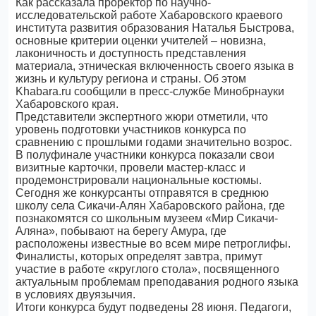
Как рассказала проректор по научно-
исследовательской работе Хабаровского краевого
института развития образования Наталья Быстрова,
основные критерии оценки учителей – новизна,
лаконичность и доступность представления
материала, этническая включенность своего языка в
жизнь и культуру региона и страны. Об этом
Khabara.ru сообщили в пресс-службе Минобрнауки
Хабаровского края.
Представители экспертного жюри отметили, что
уровень подготовки участников конкурса по
сравнению с прошлыми годами значительно возрос.
В полуфинале участники конкурса показали свои
визитные карточки, провели мастер-класс и
продемонстрировали национальные костюмы.
Сегодня же конкурсанты отправятся в среднюю
школу села Сикачи-Алян Хабаровского района, где
познакомятся со школьным музеем «Мир Сикачи-
Аляна», побывают на берегу Амура, где
расположены известные во всем мире петроглифы.
Финалисты, которых определят завтра, примут
участие в работе «круглого стола», посвященного
актуальным проблемам преподавания родного языка
в условиях двуязычия.
Итоги конкурса будут подведены 28 июня. Педагоги,