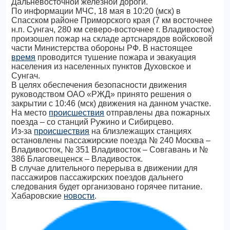
Дальневосточной железной дороги.
По информации МЧС, 18 мая в 10:20 (мск) в
Спасском районе Приморского края (7 км восточнее
н.п. Сунгач, 280 км северо-восточнее г. Владивосток)
произошел пожар на складе артснарядов войсковой
части Министерства обороны РФ. В настоящее
время
проводится тушение пожара и эвакуация
населения из населенных пунктов Духовское и
Сунгач.
В целях обеспечения безопасности движения
руководством ОАО «РЖД» принято решения о
закрытии с 10:46 (мск) движения на данном участке.
На место
происшествия
отправлены два пожарных
поезда – со станций Ружино и Сибирцево.
Из-за
происшествия
на близлежащих станциях
остановлены пассажирские поезда № 240 Москва –
Владивосток, № 351 Владивосток – Совгавань и №
386 Благовещенск – Владивосток.
В случае длительного перерыва в движении для
пассажиров пассажирских поездов дальнего
следования будет организовано горячее питание.
Хабаровские
новости
.