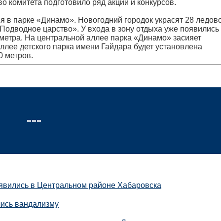
во комитета подготовило ряд акций и конкурсов.
я в парке «Динамо». Новогодний городок украсят 28 ледово
Подводное царство». У входа в зону отдыха уже появились
метра. На центральной аллее парка «Динамо» засияет
аллее детского парка имени Гайдара будет установлена
0 метров.
оявились в Центральном районе Хабаровска
ись вандализму