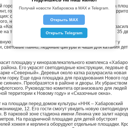
 городок обустроят в парке имени Юрия Гагарина. На пло
Получай новости Хабаровска в MAX и Telegram.
инт, горка, фотопанно «Трон Деда Мороза». На всей террит
ация: светодиодные деревья, шары-салюты, гирлянды,
Открыть MAX
ого, новых красок добавит неоновая мультиподсветка
а «Космопорт». Новогоднюю елку в парке Гагарина украсил
 на территории Индустриального возведут игровые в 35 д
Открыть Telegram
вную елку Центрального района в этом году установят у
и, световые панно, ледяные фигуры и чаши для катания дет
асит площадку у киноразвлекательного комплекса «Хабаро
 района. Его украсят светодиодные конструкции, ледовые 
парке «Северный». Деревья около катка разукрасила новая
оили горку. Еще одна площадка для празднования Нового го
е сияние». Преобразятся в районе и дворы. Их убранством
офлотского. Руководство комитета организовало для людей
ой территории к Новому году» и «Сказочные окна».
т на площади перед домом культуры «ННК – Хабаровский
никидзе, 12. Его гости смогут увидеть новую светодиодну
ы. В парковой зоне стадиона имени Ленина уже залит наро
 метров. На праздничной площадке для детей обустроят
елей хоккея и керлинга оборудуют отдельные площадки. Кр