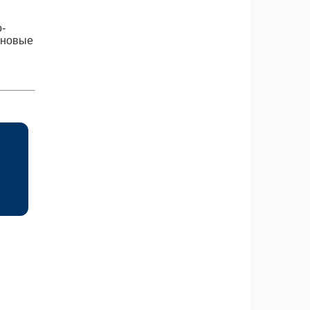
-
 новые