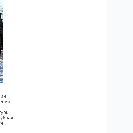
ний
ения,
гуры.
убная,
ся