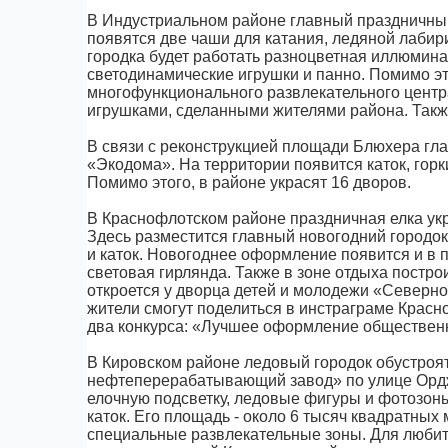
В Индустриальном районе главный праздничный
появятся две чаши для катания, ледяной лабир
городка будет работать разноцветная иллюмин
светодинамические игрушки и панно. Помимо эт
многофункционального развлекательного центр
игрушками, сделанными жителями района. Также
В связи с реконструкцией площади Блюхера гла
«Экодома». На территории появится каток, горк
Помимо этого, в районе украсят 16 дворов.
В Краснофлотском районе праздничная елка укр
Здесь разместится главный новогодний городок
и каток. Новогоднее оформление появится и в 
световая гирлянда. Также в зоне отдыха постр
откроется у дворца детей и молодежи «Северно
жители смогут поделиться в инстраграме Красн
два конкурса: «Лучшее оформление общественн
В Кировском районе ледовый городок обустроя
нефтеперерабатывающий завод» по улице Орджо
елочную подсветку, ледовые фигуры и фотозон
каток. Его площадь - около 6 тысяч квадратных
специальные развлекательные зоны. Для любит