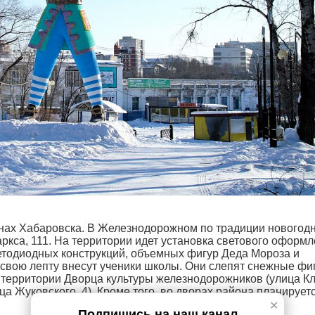
нах Хабаровска. В Железнодорожном по традиции новогод
ркса, 111. На территории идет установка светового оформл
етодиодных конструкций, объемных фигур Деда Мороза и
 свою лепту внесут ученики школы. Они слепят снежные фи
 территории Дворца культуры железнодорожников (улица Кл
ца Жуковского, 4). Кроме того, во дворах района планирует
✕
Подпишись на наш канал