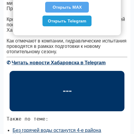
микрорайоне «ДОСов», ул. Костромской,
Открыть MAX
Промышленной, Хабаровской.
Кроме того, отключения произойдут в домах жителей
Открыть Telegram
поселков Ильинка, Ракитное и Сосновка
Хабаровского района.
Как отмечают в компании, гидравлические испытания
проводятся в рамках подготовки к новому
отопительному сезону.
✆
Читать новости Хабаровска в Telegram
Также по теме:
Без горячей воды останутся 4-е района