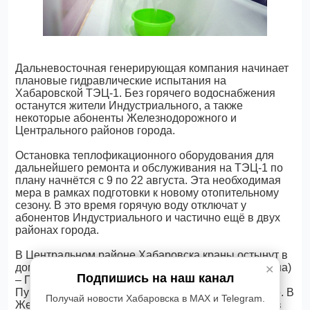
Дальневосточная генерирующая компания начинает
плановые гидравлические испытания на
Хабаровской ТЭЦ-1. Без горячего водоснабжения
останутся жители Индустриального, а также
некоторые абоненты Железнодорожного и
Центрального районов города.
Остановка теплофикационного оборудования для
дальнейшего ремонта и обслуживания на ТЭЦ-1 по
плану начнётся с 9 по 22 августа. Эта необходимая
мера в рамках подготовки к новому отопительному
сезону. В это время горячую воду отключат у
абонентов Индустриального и частично ещё в двух
районах города.
В Центральном районе Хабаровска краны остынут в
домах в границах улиц Гамарника (нечетная сторона)
✕
Подпишись на наш канал
– Пушкина (до ул. К-Маркса) – Мухина (от ул.
Пушкина до ул. Ленинградская), в Рабочем городке. В
Получай новости Хабаровска в MAX и Telegram.
Железнодорожном районе горячей воды не будет в