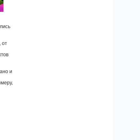
ались
 от
ктов
ано и
имеру,