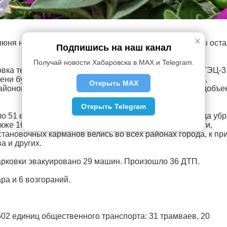
✕
июня нет отключений холодной воды, без горячей воды ост
Подпишись на наш канал
Получай новости Хабаровска в MAX и Telegram.
новка теплофикационного оборудования Хабаровской ТЭЦ-3,
ени будут отключены потребители Железнодорожного,
Открыть MAX
айонов. Всего без ГВС останутся 1990 домов и 104 соцобъе
Открыть Telegram
о 51 единиц техники, ночью – 10. С магистралей города убр
акже 167 мешков. Очистка и подметание проезжей части,
ановочных карманов велись во всех районах города, к пр
а и других.
парковки эвакуировано 29 машин. Произошло 36 ДТП.
ра и 6 возгораний.
02 единиц общественного транспорта: 31 трамваев, 20