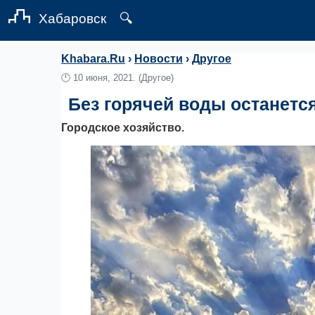
Хабаровск
🔍
Khabara.Ru
›
Новости
›
Другое
🕛
10 июня, 2021.
(Другое)
Без горячей воды останетс
Городское хозяйство.