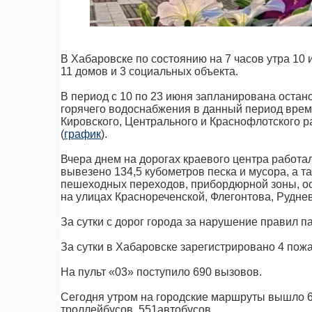
В Хабаровске по состоянию на 7 часов утра 10 
11 домов и 3 социальных объекта.
В период с 10 по 23 июня запланирована оста
горячего водоснабжения в данный период врем
Кировского, Центрального и Краснофлотского р
(
график
).
Вчера днем на дорогах краевого центра работал
вывезено 134,5 кубометров песка и мусора, а т
пешеходных переходов, прибордюрной зоны, ост
на улицах Краснореченской, Флегонтова, Руднев
За сутки с дорог города за нарушение правил 
За сутки в Хабаровске зарегистрировано 4 пожа
На пульт «03» поступило 690 вызовов.
Сегодня утром на городские маршруты вышло 6
троллейбусов, 551автобусов.