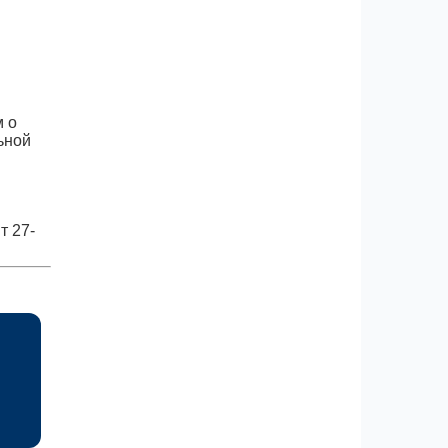
м о
ьной
т 27-