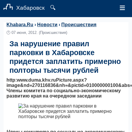
≡
Хабаровск
🔍
Khabara.Ru
›
Новости
›
Происшествия
🕛
07 июня, 2012.
(Происшествия)
За нарушение правил
парковки в Хабаровске
придется заплатить примерно
полторы тысячи рублей
http:www.duma.khv.ruPicture.aspx?
image&nd=270116836&nh=&pictid=010000000100&abs
Члены комитета по социально-экономическому
развитию края на очередном заседании
Члены комитета по социально-экономическому