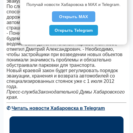
эвакуации такого транспортного средства.
Получай новости Хабаровска в MAX и Telegram.
По словам Дмитрия Розенкова, закон будет
способствовать обеспечению безопасности
Открыть MAX
дорожного движения, и для законопослушных
автомобилистов его «карательные» меры не
страшны.
Открыть Telegram
- Понимая непопулярность закона, мы, прежде всего,
будем настаивать на создании муниципальными
ведомствами дополнительных парковочных мест, -
отметил Дмитрий Александрович. - Необходимо,
чтобы застройщики при возведении новых объектов
понимали значимость проблемы и обязательно
обустраивали парковки для транспорта.
Новый краевой закон будет регулировать порядок
эвакуации, хранения и возврата автомобилей со
специализированных стоянок уже с 1 июля 2012
года.
Пресс-службаЗаконодательной Думы Хабаровского
края.
✆
Читать новости Хабаровска в Telegram