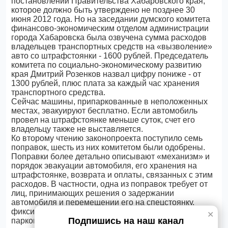
постановлении Правительства Хабаровского края,
которое должно быть утверждено не позднее 30
июня 2012 года. Но на заседании думского комитета
финансово-экономическим отделом администрации
города Хабаровска была озвучена сумма расходов
владельцев транспортных средств на «вызволение»
авто со штрафстоянки - 1600 рублей. Председатель
комитета по социально-экономическому развитию
края Дмитрий Розенков назвал цифру пониже - от
1300 рублей, плюс плата за каждый час хранения
транспортного средства.
Сейчас машины, припаркованные в неположенных
местах, эвакуируют бесплатно. Если автомобиль
провел на штрафстоянке меньше суток, счет его
владельцу также не выставляется.
Ко второму чтению законопроекта поступило семь
поправок, шесть из них комитетом были одобрены.
Поправки более детально описывают «механизм» и
порядок эвакуации автомобиля, его хранения на
штрафстоянке, возврата и оплаты, связанных с этим
расходов. В частности, одна из поправок требует от
лиц, принимающих решения о задержании
автомобиля и перемещении его на спецстоянку,
фиксировать положение нарушителя и места
✕
Подпишись на наш канал
парковки с помощью фотосъемки до момента