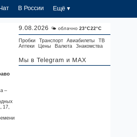
Чат
В России
Ещё ▾
9.08.2026
🌤 облачно
23°C22°C
Пробки
Транспорт
Авиабилеты
ТВ
Аптеки
Цены
Валюта
Знакомства
Мы в Telegram
и MAX
раво
а –
одных
 17,
времени