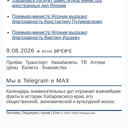
Хабаровск посетит заместитель Министра
иностранных дел Японии
Премьер-министр Японии выразил
благодарность Константину Пуликовскому
Премьер-министр Японии выразил
благодарность Виктору Ишаеву
9.08.2026
☀️ ясно
10°C9°C
Пробки
Транспорт
Авиабилеты
ТВ
Аптеки
Цены
Валюта
Знакомства
Мы в Telegram
и MAX
Календарь знаменательных дат отражает важнейшие
факты в истории Хабаровского края, его
общественной, экономической и культурной жизни.
Реклама
|
Редакция
|
Архив
|
Блог
© 2007-2026 Khabara.Ru