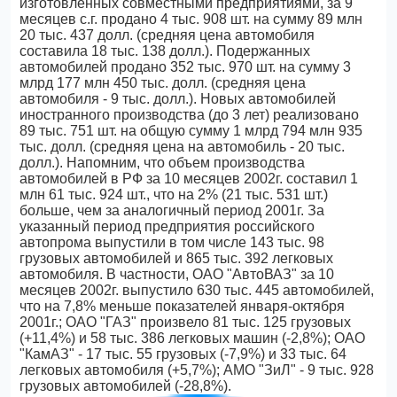
изготовленных совместными предприятиями, за 9
месяцев с.г. продано 4 тыс. 908 шт. на сумму 89 млн
20 тыс. 437 долл. (средняя цена автомобиля
составила 18 тыс. 138 долл.). Подержанных
автомобилей продано 352 тыс. 970 шт. на сумму 3
млрд 177 млн 450 тыс. долл. (средняя цена
автомобиля - 9 тыс. долл.). Новых автомобилей
иностранного производства (до 3 лет) реализовано
89 тыс. 751 шт. на общую сумму 1 млрд 794 млн 935
тыс. долл. (средняя цена на автомобиль - 20 тыс.
долл.). Напомним, что объем производства
автомобилей в РФ за 10 месяцев 2002г. составил 1
млн 61 тыс. 924 шт., что на 2% (21 тыс. 531 шт.)
больше, чем за аналогичный период 2001г. За
указанный период предприятия российского
автопрома выпустили в том числе 143 тыс. 98
грузовых автомобилей и 865 тыс. 392 легковых
автомобиля. В частности, ОАО "АвтоВАЗ" за 10
месяцев 2002г. выпустило 630 тыс. 445 автомобилей,
что на 7,8% меньше показателей января-октября
2001г.; ОАО "ГАЗ" произвело 81 тыс. 125 грузовых
(+11,4%) и 58 тыс. 386 легковых машин (-2,8%); ОАО
"КамАЗ" - 17 тыс. 55 грузовых (-7,9%) и 33 тыс. 64
легковых автомобиля (+5,7%); АМО "ЗиЛ" - 9 тыс. 928
грузовых автомобилей (-28,8%).