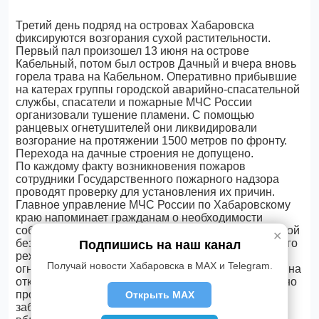
Третий день подряд на островах Хабаровска
фиксируются возгорания сухой растительности.
Первый пал произошел 13 июня на острове
Кабельный, потом был остров Дачный и вчера вновь
горела трава на Кабельном. Оперативно прибывшие
на катерах группы городской аварийно-спасательной
службы, спасатели и пожарные МЧС России
организовали тушение пламени. С помощью
ранцевых огнетушителей они ликвидировали
возгорание на протяжении 1500 метров по фронту.
Перехода на дачные строения не допущено.
По каждому факту возникновения пожаров
сотрудники Государственного пожарного надзора
проводят проверку для установления их причин.
Главное управление МЧС России по Хабаровскому
краю напоминает гражданам о необходимости
соблюдать все установленные требования пожарной
✕
безопасности в условиях особого противопожарного
Подпишись на наш канал
режима. Особенно в части разведения открытого
Получай новости Хабаровска в MAX и Telegram.
огня, сжигания мусора и сухой растительности, как на
открытой местности, так и на своих участках. Опасно
проводить любые огневые работы вблизи
Открыть MAX
заброшенных и заросших травой территорий и