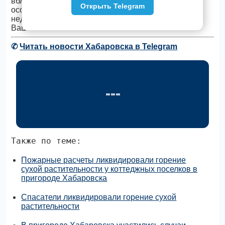
вблизи лесных массивов. В период летних каникул
Открыть Telegram
особое внимание к несовершеннолетним и
недопустимости случаев детской шалости с огнём.
Ваша безопасность – ваша ответственность!
✆
Читать новости Хабаровска в Telegram
Также по теме:
Пожарные расчеты ликвидировали горение
сухой растительности у коттеджных поселков в
пригороде Хабаровска
Спасатели ликвидировали горение сухой
растительности