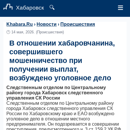
≡
Хабаровск
🔍
Khabara.Ru
›
Новости
›
Происшествия
🕛
14 мая, 2026.
(Происшествия)
В отношении хабаровчанина,
совершившего
мошенничество при
получении выплат,
возбуждено уголовное дело
Следственным отделом по Центральному
району города Хабаровск следственного
управления СК России
Следственным отделом по Центральному району
города Хабаровск следственного управления СК
России по Хабаровскому краю и ЕАО возбуждено
уголовное дело в отношении местного
предпринимателя. Он подозревается в совершении
преступления, предусмотренного ч. 3 ст. 159.2 УК РФ