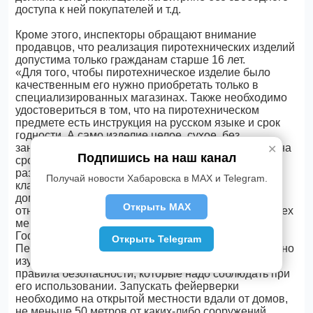
доступа к ней покупателей и т.д.
Кроме этого, инспекторы обращают внимание
продавцов, что реализация пиротехнических изделий
допустима только гражданам старше 16 лет.
«Для того, чтобы пиротехническое изделие было
качественным его нужно приобретать только в
специализированных магазинах. Также необходимо
удостовериться в том, что на пиротехническом
предмете есть инструкция на русском языке и срок
годности. А само изделие целое, сухое, без
занятостей и повреждений. Обращайте внимание на
✕
Подпишись на наш канал
срок годности изделия. Для бытовых целей
разрешается использовать пиротехнику только 1-3
Получай новости Хабаровска в MAX и Telegram.
классов пожарной опасности. Причем запускать в
домашних условиях разрешено только изделия,
Открыть MAX
относящиеся к 1 классу и только с соблюдением всех
мер безопасности», - отмечают сотрудники
Государственного пожарного надзора МЧС России.
Открыть Telegram
Перед покупкой и запуском пиротехники обязательно
изучите инструкцию. Также на упаковке указаны
правила безопасности, которые надо соблюдать при
его использовании. Запускать фейерверки
необходимо на открытой местности вдали от домов,
не меньше 50 метров от каких-либо сооружений,