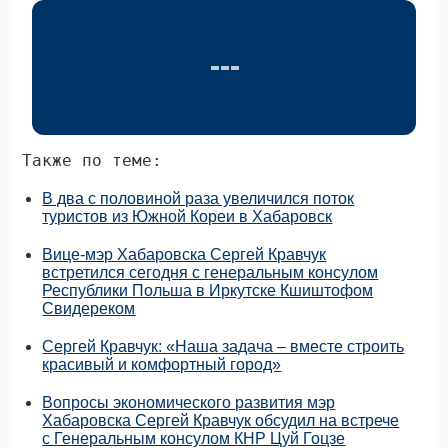
Также по теме:
В два с половиной раза увеличился поток
туристов из Южной Кореи в Хабаровск
Вице-мэр Хабаровска Сергей Кравчук
встретился сегодня с генеральным консулом
Республики Польша в Иркутске Кшиштофом
Свидереком
Сергей Кравчук: «Наша задача – вместе строить
красивый и комфортный город»
Вопросы экономического развития мэр
Хабаровска Сергей Кравчук обсудил на встрече
с Генеральным консулом КНР Цуй Гоцзе