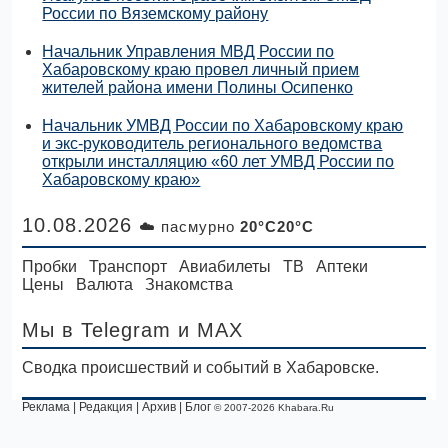
России по Вяземскому району
Начальник Управления МВД России по
Хабаровскому краю провел личный прием
жителей района имени Полины Осипенко
Начальник УМВД России по Хабаровскому краю
и экс-руководитель регионального ведомства
открыли инсталляцию «60 лет УМВД России по
Хабаровскому краю»
10.08.2026
☁️ пасмурно
20°C20°C
Пробки
Транспорт
Авиабилеты
ТВ
Аптеки
Цены
Валюта
Знакомства
Мы в Telegram
и MAX
Сводка происшествий и событий в Хабаровске.
Реклама
|
Редакция
|
Архив
|
Блог
© 2007-2026 Khabara.Ru