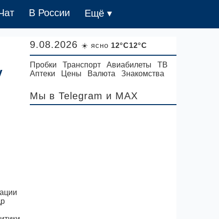
Чат
В России
Ещё ▾
9.08.2026
☀️ ясно
12°C12°C
Пробки
Транспорт
Авиабилеты
ТВ
у
Аптеки
Цены
Валюта
Знакомства
Мы в Telegram
и MAX
рации
др
итики,