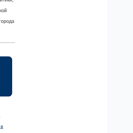
ной
города
»
 в