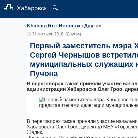
Хабаровск
🔍
Khabara.Ru
›
Новости
›
Другое
🕛
31 октября, 2018.
(Другое)
Первый заместитель мэра Х
Сергей Чернышов встретил
муниципальных служащих ю
Пучона
В переговорах также приняли участие нача
администрации Хабаровска Олег Гроо, дире
В переговорах также приняли участие начальни
Хабаровска Олег Гроо, директор МБУ «Горзеле
Жадик.
Делегация из Республики Корея, в которую вхо