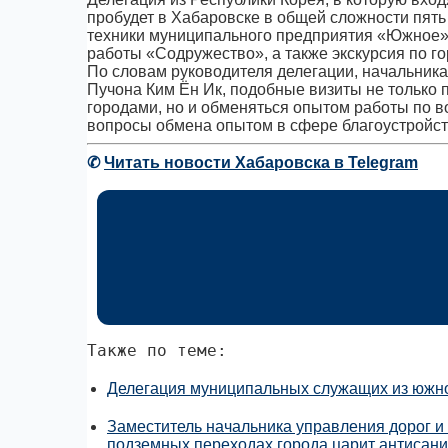
пробудет в Хабаровске в общей сложности пять
техники муниципального предприятия «Южное»
работы «Содружество», а также экскурсия по го
По словам руководителя делегации, начальник
Пучона Ким Ён Ик, подобные визиты не только
городами, но и обменяться опытом работы по в
вопросы обмена опытом в сфере благоустройст
✆
Читать новости Хабаровска в Telegram
Также по теме:
Делегация муниципальных служащих из южно
Заместитель начальника управления дорог и 
подземных переходах города царит антисан