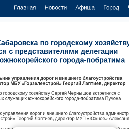
Главная
Новости
Афиша
Город
абаровска по городскому хозяйств
ся с представителями делегации
жнокорейского города-побратима
льник управления дорог и внешнего благоустройства
ктор МБУ «Горзеленстрой» Георгий Лаптиев, директор
к управления дорог и внешнего благоустройства админист
нстрой» Георгий Лаптиев, директор МУП «Южное» Алексан
дят представители сферы благоустройства и социальной пол