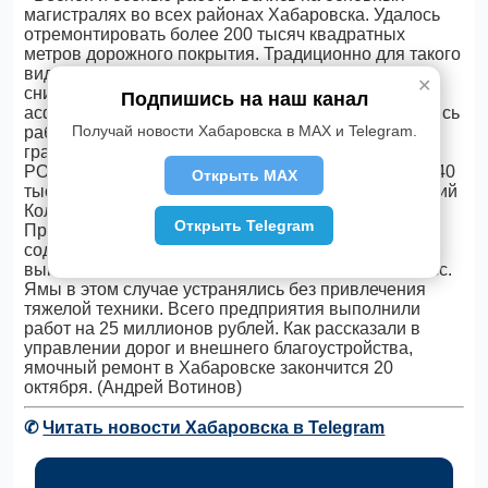
магистралях во всех районах Хабаровска. Удалось
отремонтировать более 200 тысяч квадратных
метров дорожного покрытия. Традиционно для такого
вида ремонта использовались фрезы, которые
✕
снимали участки поврежденного полотна,
Подпишись на наш канал
асфальтоукладчики и катки. Кроме того, выполнялись
Получай новости Хабаровска в MAX и Telegram.
работы по заделке трещин в асфальтобетоне
гранодиоритом и битумной эмульсией машинами
РОСКО. Этим способом отремонтировано более 240
Открыть MAX
тысяч квадратных метров дорог», - сообщил Виталий
Колтанюк
Открыть Telegram
Предприятия благоустройства, осуществляющие
содержание улично-дорожной сети города,
выполняли работы по «аварийному ремонту» трасс.
Ямы в этом случае устранялись без привлечения
тяжелой техники. Всего предприятия выполнили
работ на 25 миллионов рублей. Как рассказали в
управлении дорог и внешнего благоустройства,
ямочный ремонт в Хабаровске закончится 20
октября. (Андрей Вотинов)
✆
Читать новости Хабаровска в Telegram