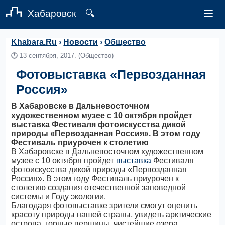
≡
Хабаровск
🔍
Khabara.Ru
›
Новости
›
Общество
🕛
13 сентября, 2017.
(Общество)
Фотовыставка «Первозданная
Россия»
В Хабаровске в Дальневосточном
художественном музее с 10 октября пройдет
выставка Фестиваля фотоискусства дикой
природы «Первозданная Россия». В этом году
Фестиваль приурочен к столетию
В Хабаровске в Дальневосточном художественном
музее с 10 октября пройдет
выставка
Фестиваля
фотоискусства дикой природы «Первозданная
Россия». В этом году Фестиваль приурочен к
столетию создания отечественной заповедной
системы и Году экологии.
Благодаря фотовыставке зрители смогут оценить
красоту природы нашей страны, увидеть арктические
острова, горные вершины, чистейшие озера,