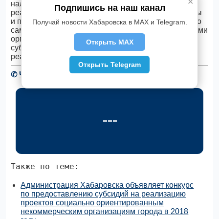
✕
наличие у участника конкурса необходимой для
Подпишись на наш канал
реализации проекта материально-технической базы
и помещения, взаимодействие с органами местного
Получай новости Хабаровска в MAX и Telegram.
самоуправления, коммерческими и некоммерческими
организациями. Размер предоставляемой суммы
Открыть MAX
субсидии одному победителю конкурса на
реализацию проекта составит до 500 тыс. рублей.
Открыть Telegram
✆
Читать новости Хабаровска в Telegram
Также по теме:
Администрация Хабаровска объявляет конкурс
по предоставлению субсидий на реализацию
проектов социально ориентированным
некоммерческим организациям города в 2018