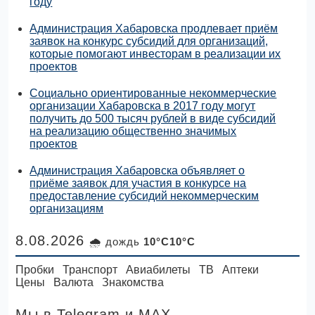
году
Администрация Хабаровска продлевает приём
заявок на конкурс субсидий для организаций,
которые помогают инвесторам в реализации их
проектов
Социально ориентированные некоммерческие
организации Хабаровска в 2017 году могут
получить до 500 тысяч рублей в виде субсидий
на реализацию общественно значимых
проектов
Администрация Хабаровска объявляет о
приёме заявок для участия в конкурсе на
предоставление субсидий некоммерческим
организациям
8.08.2026
🌧 дождь
10°C10°C
Пробки
Транспорт
Авиабилеты
ТВ
Аптеки
Цены
Валюта
Знакомства
Мы в Telegram
и MAX