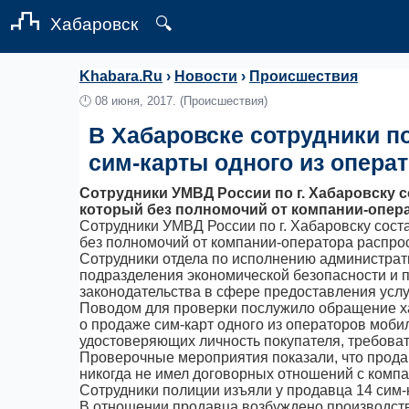
Хабаровск
🔍
Khabara.Ru
›
Новости
›
Происшествия
🕛
08 июня, 2017.
(Происшествия)
В Хабаровске сотрудники п
сим-карты одного из опера
Сотрудники УМВД России по г. Хабаровску 
который без полномочий от компании-опера
Сотрудники УМВД России по г. Хабаровску сост
без полномочий от компании-оператора распрос
Сотрудники отдела по исполнению администрат
подразделения экономической безопасности и 
законодательства в сфере предоставления услу
Поводом для проверки послужило обращение х
о продаже сим-карт одного из операторов мобил
удостоверяющих личность покупателя, требовать
Проверочные мероприятия показали, что прода
никогда не имел договорных отношений с компа
Сотрудники полиции изъяли у продавца 14 сим-к
В отношении продавца возбуждено производств