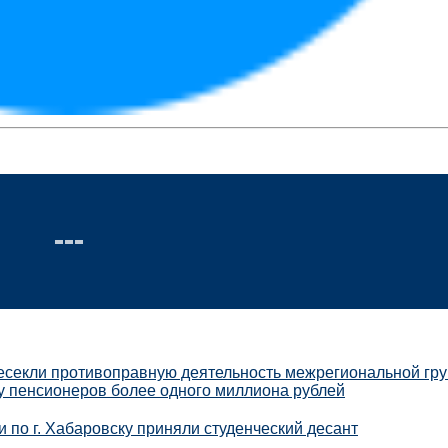
ресекли противоправную деятельность межрегиональной гр
у пенсионеров более одного миллиона рублей
 по г. Хабаровску приняли студенческий десант