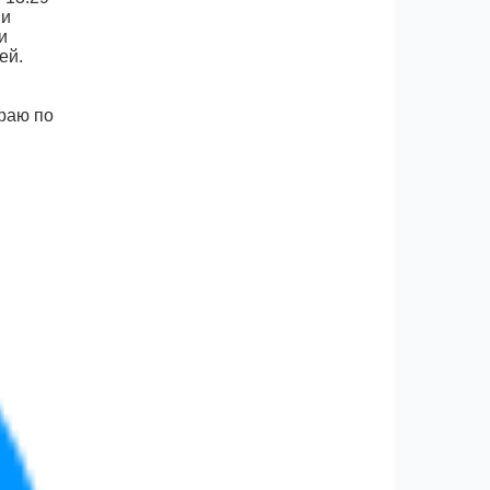
ии
и
ей.
раю по