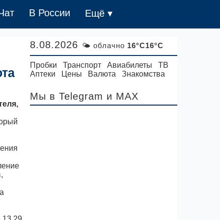
Чат
В России
Ещё ▾
8.08.2026
🌤 облачно
16°C16°C
Пробки
Транспорт
Авиабилеты
ТВ
ота
Аптеки
Цены
Валюта
Знакомства
Мы в Telegram
и MAX
теля,
торый
шения
ление
,
а
 13.29