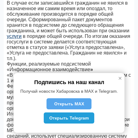
В случае если записавшийся гражданин не явился в
назначенное им самим время или опоздал, то
обслуживание производится в порядке общей
очереди. Сформированный пакет документов
хранится в подсистеме до следующего обращения
гражданина, и может быть использован при оказании
услуги
в порядке общей очереди. По итогам оказания
госуслуги в системе делается соответствующая
отметка в статусе заявки («Услуга предоставлена»,
«Услуга не предоставлена. Гражданин не явился» и
т.п.).
Функции, реализуемые подсистемой
«Информационное взаимодействие
»
«В соответствии с действующим законодательством с
✕
1 июля 2012 года (Федеральный закон Российской
Подпишись на наш канал
Федерации от 27 июля 2010 г. № 210-ФЗ «Об
Получай новости Хабаровска в MAX и Telegram.
организации предоставления государственных и
муниципальных услуг») гражданин не обязан
представлять справки из других федеральных
Открыть MAX
органов исполнительной власти (ФОИВ)» - отметил
Игорь Панасенко. При отсутствии какого-либо
Открыть Telegram
документа, из пакета документов, направленного при
формировании электронной заявки в подразделение
МРЭО, госинспектор, для получения недостающих
сведений, использует специализированную систему