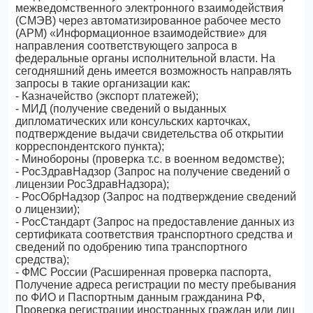
межведомственного электронного взаимодействия
(СМЭВ) через автоматизированное рабочее место
(АРМ) «Информационное взаимодействие» для
направления соответствующего запроса в
федеральные органы исполнительной власти. На
сегодняшний день имеется возможность направлять
запросы в такие организации как:
- Казначейство (экспорт платежей);
- МИД (получение сведений о выданных
дипломатических или консульских карточках,
подтверждение выдачи свидетельства об открытии
корреспондентского пункта);
- Минобороны (проверка т.с. в военном ведомстве);
- РосЗдравНадзор (Запрос на получение сведений о
лицензии РосЗдравНадзора);
- РосОбрНадзор (Запрос на подтверждение сведений
о лицензии);
- РосСтандарт (Запрос на предоставление данных из
сертификата соответствия транспортного средства и
сведений по одобрению типа транспортного
средства);
- ФМС России (Расширенная проверка паспорта,
Получение адреса регистрации по месту пребывания
по ФИО и Паспортным данным гражданина РФ,
Проверка регистрации иностранных граждан или лиц