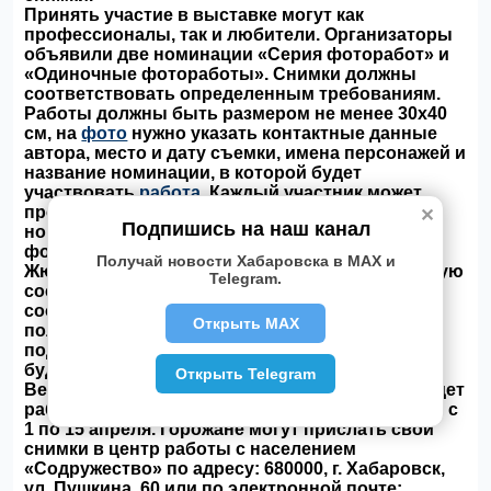
Принять участие в выставке могут как
профессионалы, так и любители. Организаторы
объявили две номинации «Серия фоторабот» и
«Одиночные фотоработы». Снимки должны
соответствовать определенным требованиям.
Работы должны быть размером не менее 30х40
см, на
фото
нужно указать контактные данные
автора, место и дату съемки, имена персонажей и
название номинации, в которой будет
участвовать
работа
. Каждый участник может
предоставить не более 5 работ в каждой
✕
Подпишись на наш канал
номинации. Репродукции с исторических
фотографий не оцениваются.
Получай новости Хабаровска в MAX и
Жюри оценит оригинальность и художественную
Telegram.
составляющую снимка, техничность и
соответствие номинации. Лауреаты конкурса
Открыть MAX
получат дипломы мэра города и ценные
подарки. Церемония открытия фотовыставки
будет приурочена к 72-й годовщине Победы в
Открыть Telegram
Великой Отечественной войне. Экспозиция будет
работать до 15 сентября. Работы принимаются с
1 по 15 апреля. Горожане могут прислать свои
снимки в центр работы с населением
«Содружество» по адресу: 680000, г. Хабаровск,
ул. Пушкина, 60 или по электронной почте: