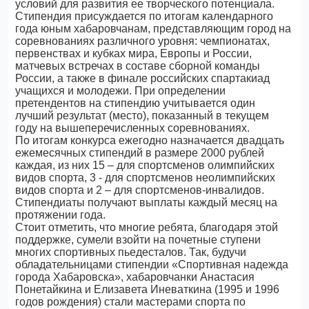
условий для развития ее творческого потенциала.
Стипендия присуждается по итогам календарного
года юным хабаровчанам, представляющим город на
соревнованиях различного уровня: чемпионатах,
первенствах и кубках мира, Европы и России,
матчевых встречах в составе сборной команды
России, а также в финале российских спартакиад
учащихся и молодежи. При определении
претендентов на стипендию учитывается один
лучший результат (место), показанный в текущем
году на вышеперечисленных соревнованиях.
По итогам конкурса ежегодно назначается двадцать
ежемесячных стипендий в размере 2000 рублей
каждая, из них 15 – для спортсменов олимпийских
видов спорта, 3 - для спортсменов неолимпийских
видов спорта и 2 – для спортсменов-инвалидов.
Стипендиаты получают выплаты каждый месяц на
протяжении года.
Стоит отметить, что многие ребята, благодаря этой
поддержке, сумели взойти на почетные ступени
многих спортивных пьедесталов. Так, будучи
обладательницами стипендии «Спортивная надежда
города Хабаровска», хабаровчанки Анастасия
Понетайкина и Елизавета Иневаткина (1995 и 1996
годов рождения) стали мастерами спорта по