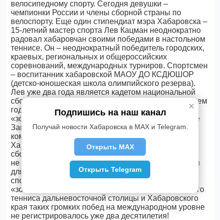
велосипедному спорту. Сегодня девушки –
чемпионки России и члены сборной страны по
велоспорту. Еще один стипендиат мэра Хабаровска –
15-летний мастер спорта Лев Кацман неоднократно
радовал хабаровчан своими победами в настольном
теннисе. Он – неоднократный победитель городских,
краевых, региональных и общероссийских
соревнований, международных турниров. Спортсмен
– воспитанник хабаровской МАОУ ДО КСДЮШОР
(детско-юношеская школа олимпийского резерва).
Лев уже два года является кадетом национальной
сборной России по настольному теннису, а в текущем
✕
году он дважды стал чемпионом Европы. Свое
Подпишись на наш канал
«золото» он завоевал в столице Хорватии – городе
Получай новости Хабаровска в MAX и Telegram.
Загребе, где с 8 по 17 июля проходил финал
командного юношеского первенства Европы.
Хабаровчанин выступил в составе российской
Открыть MAX
сборной. Этот двойной триумф был долгожданным
не только для Хабаровска и Дальнего Востока, но и
Открыть Telegram
для всей России – на протяжении многих лет юным
спортсменам нашей страны не удавалось взять
«золото» в этом виде спорта. В истории настольного
тенниса дальневосточной столицы и Хабаровского
края таких громких побед на международном уровне
не регистрировалось уже два десятилетия!