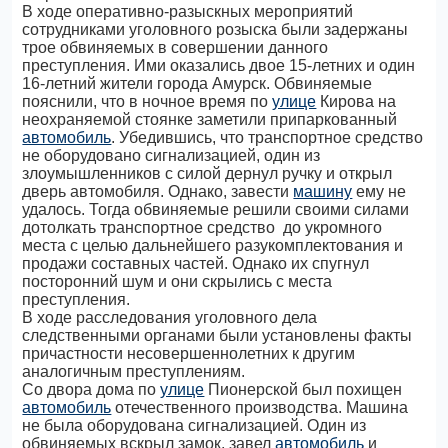
В ходе оперативно-разыскных мероприятий
сотрудниками уголовного розыска были задержаны
трое обвиняемых в совершении данного
преступления. Ими оказались двое 15-летних и один
16-летний жители города Амурск. Обвиняемые
пояснили, что в ночное время по
улице
Кирова на
неохраняемой стоянке заметили припаркованный
автомобиль
. Убедившись, что транспортное средство
не оборудовано сигнализацией, один из
злоумышленников с силой дернул ручку и открыл
дверь автомобиля. Однако, завести
машину
ему не
удалось. Тогда обвиняемые решили своими силами
дотолкать транспортное средство до укромного
места с целью дальнейшего разукомплектования и
продажи составных частей. Однако их спугнул
посторонний шум и они скрылись с места
преступления.
В ходе расследования уголовного дела
следственными органами были установлены факты
причастности несовершеннолетних к другим
аналогичным преступлениям.
Со двора дома по
улице
Пионерской был похищен
автомобиль
отечественного производства. Машина
не была оборудована сигнализацией. Один из
обвиняемых вскрыл замок, завел
автомобиль
и