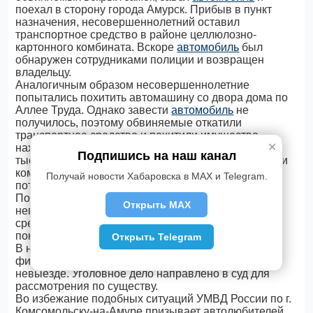
поехал в сторону города Амурск. Прибыв в пункт
назначения, несовершеннолетний оставил
транспортное средство в районе целлюлозно-
картонного комбината. Вскоре
автомобиль
был
обнаружен сотрудниками полиции и возвращен
владельцу.
Аналогичным образом несовершеннолетние
попытались похитить автомашину со двора дома по
Аллее Труда. Однако завести
автомобиль
не
получилось, поэтому обвиняемые откатили
транспортное средство и похитили имущество,
✕
находящееся внутри. Ущерб составил порядка 36
Подпишись на наш канал
тысяч рублей. Похищенные бензопилу, подъёмник и
компрессор они продали неизвестному, а деньги
Получай новости Хабаровска в MAX и Telegram.
потратили на личные нужды.
По всем эпизодам краж из автомобилей и
Открыть MAX
неправомерном завладении транспортными
средствами обвиняемые дали признательные
показания.
Открыть Telegram
В настоящее время в отношении всех троих
фигурантов избрана мера пресечения - подписка о
невыезде. Уголовное дело направлено в суд для
рассмотрения по существу.
Во избежание подобных ситуаций УМВД России по г.
Комсомольску-на-Амуре призывает автолюбителей