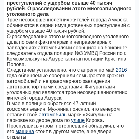
преступлений с ущербом свыше 40 тысяч
рублей. О расследовании этого многоэпизодного
уголовного дела
Трое несовершеннолетних жителей города Амурска
обвиняются в серии имущественных преступлений с
ущербом свыше 40 тысяч рублей.
О расследовании этого многоэпизодного уголовного
дела по семи фактам краж и неправомерных
завладениях автомобилями сообщила на брифинге
следователь отдела полиции №3 УМВД России по г.
Комсомольску-на-Амуре капитан юстиции Кристина
Попова.
Следствием установлено, что с апреля по май
2016
года обвиняемые совершили семь фактов краж из
автомобилей и неправомерного завладения
автотранспортными средствами. Фигурантами
уголовных дел являются трое несовершеннолетних
жителей города Амурск.
В мае в полицию обратился 47-летний
комсомольчанин. Мужчина пояснил, что вечером
оставил свой
автомобиль
марки «Жигули» на
парковке во дворе дома по
улице
Кирова.
Проснувшись утром, потерпевший обнаружил, что
его
машина
стоит в другом месте, а ее двери
открыты.