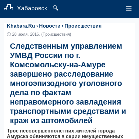
≡
Хабаровск
🔍
Khabara.Ru
›
Новости
›
Происшествия
🕛
28 июля, 2016.
(Происшествия)
Следственным управлением
УМВД России по г.
Комсомольску-на-Амуре
завершено расследование
многоэпизодного уголовного
дела по фактам
неправомерного завладения
транспортными средствами и
краж из автомобилей
Трое несовершеннолетних жителей города
Амурска обвиняются в серии имущественных