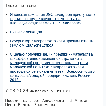
Также по теме:
Японская компания JGC Evergreen приступает к
строительству тепличного комплекса на
площадке создаваемой ТОР "Хабаровск"
Бизнес сказал "Да"
Губернатор Хабаровского края призвал изъять
землю у "Дальспецстроя"
С целью популяризации предпринимательства
как эффективной жизненной стратегии в
молодежной среде министерством спорта и
молодежной политики Хабаровского края
проводится региональный этап Всероссийского
конкурса «Молодой предприниматель России –
2015»
7.08.2026
☁️ пасмурно
13°C13°C
Пробки
Транспорт
Авиабилеты
ТВ
Аптеки
Цены
Валюта
Знакомства