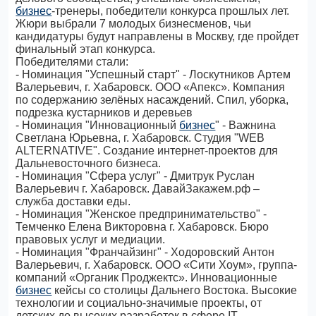
бизнес
-тренеры, победители конкурса прошлых лет.
Жюри выбрали 7 молодых бизнесменов, чьи
кандидатуры будут направлены в Москву, где пройдет
финальный этап конкурса.
Победителями стали:
- Номинация "Успешный старт" - Лоскутников Артем
Валерьевич, г. Хабаровск. ООО «Апекс». Компания
по содержанию зелёных насаждений. Спил, уборка,
подрезка кустарников и деревьев
- Номинация "Инновационный
бизнес
" - Важнина
Светлана Юрьевна, г. Хабаровск. Студия "WEB
ALTERNATIVE". Создание интернет-проектов для
Дальневосточного бизнеса.
- Номинация "Сфера услуг" - Дмитрук Руслан
Валерьевич г. Хабаровск. ДавайЗакажем.рф –
служба доставки еды.
- Номинация "Женское предпринимательство" -
Темченко Елена Викторовна г. Хабаровск. Бюро
правовых услуг и медиации.
- Номинация "Франчайзинг" - Ходоровский Антон
Валерьевич, г. Хабаровск. ООО «Сити Хоум», группа-
компаний «Органик Проджектс». Инновационные
бизнес
кейсы со столицы Дальнего Востока. Высокие
технологии и социально-значимые проекты, от
детских до высоких разработок в сфере IT.