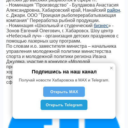
- Номинация "Производство" - Булдакова Анастасия
Александровна, Хабаровский край, Нанайский
район
.
с. Джари. ООО "Троицкая рыбоперерабатывающая
компания" Переработка рыбной продукции.
- Номинация «Школьный и студенческий
бизнес
» -
Зонов Евгений Олегович, г. Хабаровск. Шоу центр
«Небесный луч» - организация детских праздников с
помощью лазерных шоу программ.
По словам и.о. заместителя министра – начальника
управления молодежной политики министерства
спорта и молодежной политики региона Ивана
Джуляка, участие в конкурсе «Молодой
предприниматель России» дает большой опыт и
✕
Подпишись на наш канал
хорошую обратную связь, позволяющую молодым
предпринимателям расти в профессиональной
Получай новости Хабаровска в MAX и Telegram.
сфере.
Открыть MAX
Открыть Telegram