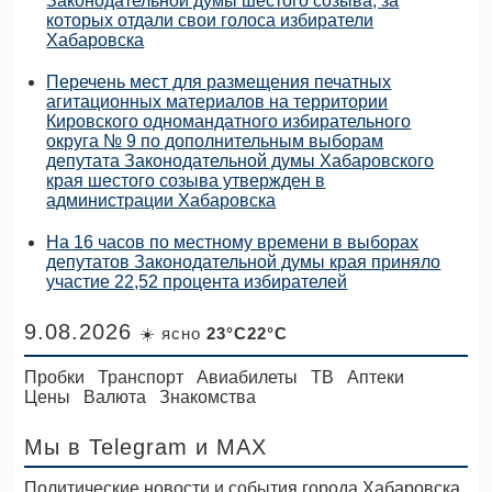
Законодательной думы шестого созыва, за
которых отдали свои голоса избиратели
Хабаровска
Перечень мест для размещения печатных
агитационных материалов на территории
Кировского одномандатного избирательного
округа № 9 по дополнительным выборам
депутата Законодательной думы Хабаровского
края шестого созыва утвержден в
администрации Хабаровска
На 16 часов по местному времени в выборах
депутатов Законодательной думы края приняло
участие 22,52 процента избирателей
9.08.2026
☀️ ясно
23°C22°C
Пробки
Транспорт
Авиабилеты
ТВ
Аптеки
Цены
Валюта
Знакомства
Мы в Telegram
и MAX
Политические новости и события города Хабаровска.