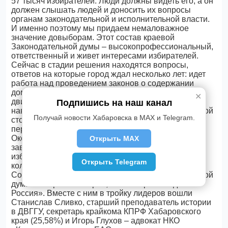
57 тысяч избирателей. Люди должны видеть его, а он
должен слышать людей и доносить их вопросы
органам законодательной и исполнительной власти.
И именно поэтому мы придаем немаловажное
значение довыборам. Этот состав краевой
Законодательной думы – высокопрофессиональный,
ответственный и живет интересами избирателей.
Сейчас в стадии решения находятся вопросы,
ответов на которые город ждал несколько лет: идет
работа над проведением законов о содержании
домашних животных, организации транспортного
✕
движения и ответственности за нарушения,
Подпишись на наш канал
наведении порядка с парковками в дальневосточной
Получай новости Хабаровска в MAX и Telegram.
столице. Многие из этих вопросов уже прошли
первые слушания в краевой думе».
Окончательные итоги выборов будут подведены
Открыть MAX
завтра, 15 сентября. На сегодня в Кировском
избирательном округе Хабаровска наибольшее
Открыть Telegram
количество голосов – 44,04% - на счету Сергея
Сокуренко, руководителя аппарата Законодательной
думы Хабаровского края, члена партии «Единая
Россия». Вместе с ним в тройку лидеров вошли
Станислав Сливко, старший преподаватель истории
в ДВГГУ, секретарь крайкома КПРФ Хабаровского
края (25,58%) и Игорь Глухов – адвокат НКО