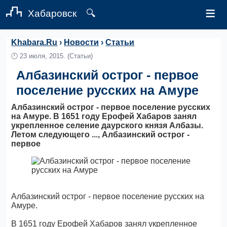
≡
Хабаровск
🔍
Khabara.Ru
›
Новости
›
Статьи
🕛
23 июля, 2015.
(Статьи)
Албазинский острог - первое
поселение русских на Амуре
Албазинский острог - первое поселение русских
на Амуре. В 1651 году Ерофей Хабаров занял
укрепленное селение даурского князя Албазы.
Летом следующего ..., Албазинский острог -
первое
Албазинский острог - первое поселение русских на
Амуре.
В 1651 году Ерофей Хабаров занял укрепленное