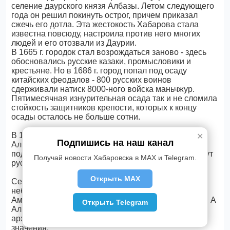
селение даурского князя Албазы. Летом следующего
года он решил покинуть острог, причем приказал
сжечь его дотла. Эта жестокость Хабарова стала
известна повсюду, настроила против него многих
людей и его отозвали из Даурии.
В 1665 г. городок стал возрождаться заново - здесь
обосновались русские казаки, промысловики и
крестьяне. Но в 1686 г. город попал под осаду
китайских феодалов - 800 русских воинов
сдерживали натиск 8000-ного войска маньчжур.
Пятимесячная изнурительная осада так и не сломила
стойкость защитников крепости, которых к концу
осады осталось не больше сотни.
В 1689 г. по условиям Нерчинского договора
✕
Подпишись на наш канал
Албазин, оказавшийся на китайской территории,
подлежал «разорению до основания» и был покинут
Получай новости Хабаровска в MAX и Telegram.
русскими.
Открыть MAX
Сегодня близ бывшей крепости располагается
небольшое село Албазино (Сковородинский
район
Амурской области) с населением в ок. 400 жителей. А
Открыть Telegram
Албазинский острог признан историко-
археологическим памятником федерального
значения.