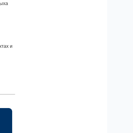
дыха
тах и