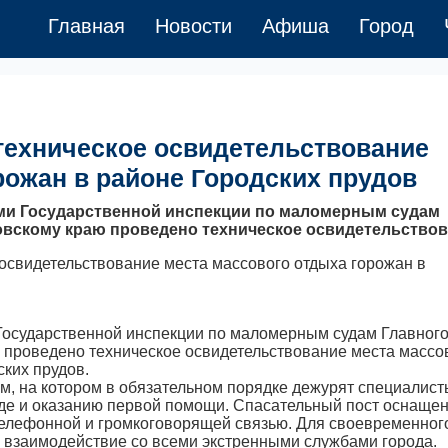
Главная
Новости
Афиша
Город
техническое освидетельствование
рожан в районе Городских прудов
ами Государственной инспекции по маломерным судам
овскому краю проведено техническое освидетельство
 Государственной инспекции по маломерным судам Главног
проведено техническое освидетельствование места массо
ских прудов.
м, на котором в обязательном порядке дежурят специалист
де и оказанию первой помощи. Спасательный пост оснаще
елефонной и громкоговорящей связью. Для своевременног
 взаимодействие со всеми экстренными службами города.