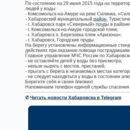
По состоянию на 29 июня 2015 года на террито
людей у воды:
- Комсомольск-на-Амуре на реке Силинка, «Сил
- Хабаровский муниципальный
район
, Туристич
- г. Хабаровск парк «Северный» пруды в район
- г. Комсомольск-на-Амуре городской пляж;
- г. Хабаровск п. Березовка пляж «Аризона»;
- г. Хабаровск, Городские пруды.
На берегу установлены информационные стенд
действиях при оказании помощи пострадавшим
Главное управление МЧС России по Хабаровско
- не оставляйте детей у воды без присмотра;
- нельзя нырять с мостов, пристаней;
- прыгать с берега в незнакомых местах катего
- не следует находиться у воды в состоянии ал
Берегите себя и своих близких!
Напоминаем телефон единой службы спасения
✆
Читать новости Хабаровска в Telegram