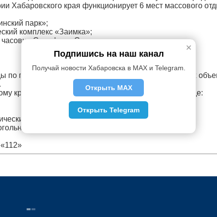
рии Хабаровского края функционирует 6 мест массового от
инский парк»;
еский комплекс «Заимка»;
е часовни Серафима Саровского;
✕
Подпишись на наш канал
Получай новости Хабаровска в MAX и Telegram.
ы по предупреждению несчастных случаев на водных объек
.
Открыть MAX
му краю напоминает о правилах безопасности на воде:
Открыть Telegram
рически запрещается;
когольного опьянения.
 «112»