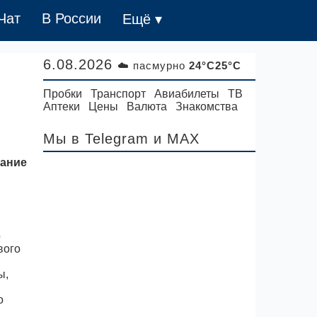
Чат
В России
Ещё ▾
6.08.2026
☁️ пасмурно
24°C25°C
Пробки
Транспорт
Авиабилеты
ТВ
Аптеки
Цены
Валюта
Знакомства
Мы в Telegram
и MAX
вание
о
вого
ы,
н
о