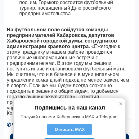
На футбольном поле сойдутся команды
предпринимателей Хабаровска, депутатов
Хабаровской городской думы, сотрудников
администрации краевого центра.
«Ежегодно к
этому празднику в нашем районе проводятся
различные информационные встречи с
предпринимателями. В этом году мы решили
поступить иначе и организовали футбольный матч.
Мы считаем, что и в бизнесе и в муниципальном
управлении командный подход не менее важен, чем
в спорте. Если же мы будем всегда слаженно
подходить к решению общих задач, то добьемся
гораздо лучших результатов», - отметил
председатель комитета города Хабаровска по
✕
Подпишись на наш канал
управлению Железнодорожным районом Евгений
Колосов.
Получай новости Хабаровска в MAX и Telegram.
✆
Читать новости Хабаровска в Telegram
Открыть MAX