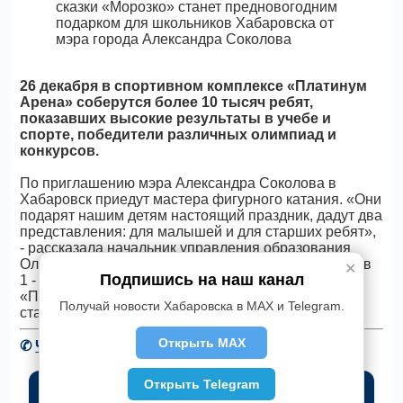
26 декабря в спортивном комплексе «Платинум
Арена» соберутся более 10 тысяч ребят,
показавших высокие результаты в учебе и
спорте, победители различных олимпиад и
конкурсов.
По приглашению мэра Александра Соколова в
Хабаровск приедут мастера фигурного катания. «Они
подарят нашим детям настоящий праздник, дадут два
представления: для малышей и для старших ребят»,
- рассказала начальник управления образования
Ольга Тен. Волшебная ледовая сказка для учеников
✕
Подпишись на наш канал
1 - 5 классов начнется в спортивном комплексе
«Платинум Арена» в 10 часов, а для
Получай новости Хабаровска в MAX и Telegram.
старшеклассников – в 14 часов.
Открыть MAX
✆
Читать новости Хабаровска в Telegram
Открыть Telegram