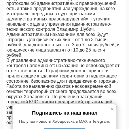
протоколы об административных правонарушений,
есть и такие предприятия или учреждения, на кого
материалы переданы в суд с признаками
административных правонарушений», - уточнил
начальник отдела управления административно-
технического контроля Владимир Шубич.
Административным наказанием для всех будут
штрафы. Для физических лиц – от 1 до 3 тысяч
рублей, для должностных – от 3 до 7 тысяч рублей, и
юридические лица заплатят от 10 до 25 тысяч
рублей.
В управлении административно-технического
контроля напоминают: наказание не освобождает от
ответственности. Штрафники должны привести
прилегающие к зданиям территории в надлежащее
состояние, безопасное для передвижения горожан.
Работа по выявлению фактов несвоевременной
очистки территорий от снега продолжается во всех
округах Хабаровска. По решению заседаний
городской КЧС списки предприятий, организаций,
учреждений, а также собственников помещений, не
✕
завершивших очистку от снега и снежного наката
Подпишись на наш канал
прилегающих территорий, будут размещаться на
Получай новости Хабаровска в MAX и Telegram.
официальном сайте администрации города.