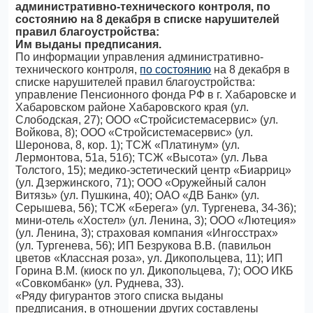
административно-технического контроля, по
состоянию на 8 декабря в списке нарушителей
правил благоустройства:
Им выданы предписания.
По информации управления административно-
технического контроля,
по состоянию
на 8 декабря в
списке нарушителей правил благоустройства:
управление Пенсионного фонда РФ в г. Хабаровске и
Хабаровском районе Хабаровского края (ул.
Слободская, 27); ООО «Стройсистемасервис» (ул.
Войкова, 8); ООО «Стройсистемасервис» (ул.
Шеронова, 8, кор. 1); ТСЖ «Платинум» (ул.
Лермонтова, 51а, 51б); ТСЖ «Высота» (ул. Льва
Толстого, 15); медико-эстетический центр «Биарриц»
(ул. Дзержинского, 71); ООО «Оружейный салон
Витязь» (ул. Пушкина, 40); ОАО «ДВ Банк» (ул.
Серышева, 56); ТСЖ «Берега» (ул. Тургенева, 34-36);
мини-отель «Хостел» (ул. Ленина, 3); ООО «Лютеция»
(ул. Ленина, 3); страховая компания «Ингосстрах»
(ул. Тургенева, 56); ИП Безрукова В.В. (павильон
цветов «Классная роза», ул. Дикопольцева, 11); ИП
Горина В.М. (киоск по ул. Дикопольцева, 7); ООО ИКБ
«Совкомбанк» (ул. Руднева, 33).
«Ряду фигурантов этого списка выданы
предписания, в отношении других составлены