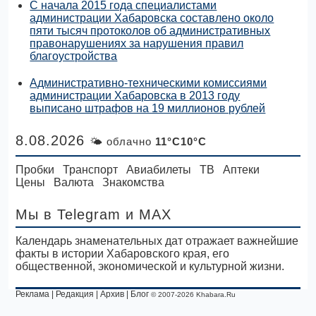
С начала 2015 года специалистами
администрации Хабаровска составлено около
пяти тысяч протоколов об административных
правонарушениях за нарушения правил
благоустройства
Административно-техническими комиссиями
администрации Хабаровска в 2013 году
выписано штрафов на 19 миллионов рублей
8.08.2026
🌤 облачно
11°C10°C
Пробки
Транспорт
Авиабилеты
ТВ
Аптеки
Цены
Валюта
Знакомства
Мы в Telegram
и MAX
Календарь знаменательных дат отражает важнейшие
факты в истории Хабаровского края, его
общественной, экономической и культурной жизни.
Реклама
|
Редакция
|
Архив
|
Блог
© 2007-2026 Khabara.Ru