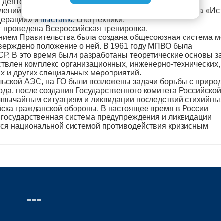
с деятельностью Главного управления МЧС России по
елений будет организована тематическая фотовыставка «Ис
дерации» и
выставка
спецтехники.
т проведена Всероссийская тренировка.
ением Правительства была создана общесоюзная система м
ерждено положение о ней. В 1961 году МПВО была
СР. В это время были разработаны теоретические основы 
ствлен комплекс организационных, инженерно-технических,
их и других специальных мероприятий
.
ыльской АЭС, на ГО были возложены задачи борьбы с прир
ода, после создания Государственного комитета Российской
езвычайным ситуациям и ликвидации последствий стихийны
ойска гражданской обороны. В настоящее время в России
 государственная система предупреждения и ликвидации
тся национальной системой противодействия кризисным