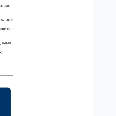
тория
естной
защиты
одными
х