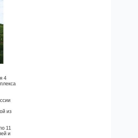
я 4
мплекса
ссии
ой из
по 11
лей и