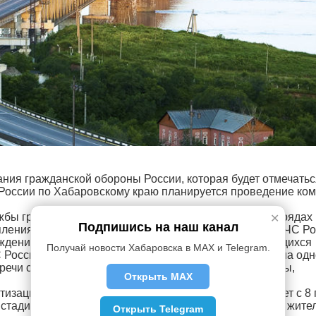
ния гражданской обороны России, которая будет отмечатьс
 России по Хабаровскому краю планируется проведение ко
жбы гражданской обороны, Дни открытых дверей в отрядах
✕
Подпишись на наш канал
ления руководящего состава Главного управления МЧС Ро
ждениях и средствах массовой информации. Для учащихся
Получай новости Хабаровска в MAX и Telegram.
России по Хабаровскому краю проведут радио-урок на одн
речи с руководителями объектов Гражданской обороны,
Открыть MAX
зация. Безопасность. Связь – 2014», которая пройдет с 8 
 стадиона имени В. И. Ленина города Хабаровска, для жите
Открыть Telegram