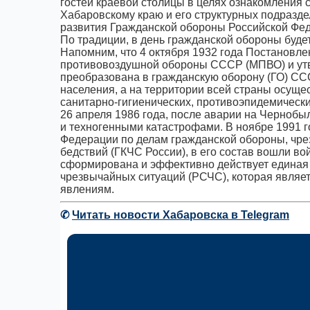
гостей краевой столицы в целях ознакомления 
Хабаровскому краю и его структурных подразд
развития Гражданской обороны Российской Фе
По традиции, в день гражданской обороны буде
Напомним, что 4 октября 1932 года Постановл
противовоздушной обороны СССР (МПВО) и утв
преобразована в гражданскую оборону (ГО) СС
населения, а на территории всей страны осуще
санитарно-гигиенических, противоэпидемическ
26 апреля 1986 года, после аварии на Черноб
и техногенными катастрофами. В ноябре 1991 г
Федерации по делам гражданской обороны, чр
бедствий (ГКЧС России), в его состав вошли в
сформирована и эффективно действует единая
чрезвычайных ситуаций (РСЧС), которая являе
явлениям.
✆
Читать новости Хабаровска в Telegram